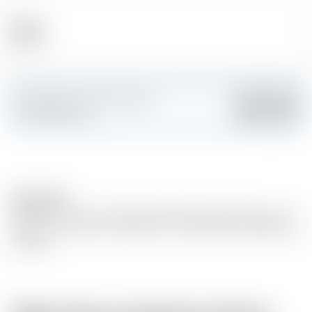
Alcool
40.00 %
Fai colpo e crea la tua carta
Aggiungere
personalizzata
Description
Matured in oak wood barrels. Basedon distilled white wine
(grape wine variety : Ugni blanc- Colombrad, Folle Blanche
et Baco).