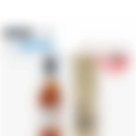
Amstein PRO
EVENTI
0
Mostra
-18
la
FR
DE
EN
IT
navigazione