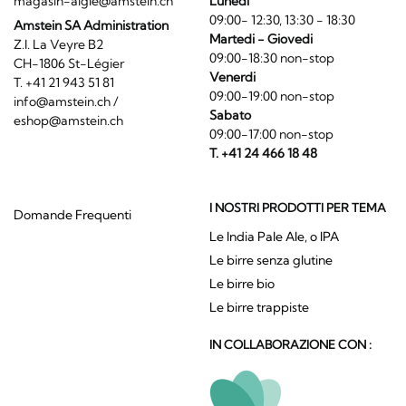
magasin-aigle@amstein.ch
Lunedi
09:00- 12:30, 13:30 - 18:30
Amstein SA Administration
Martedi - Giovedi
Z.I. La Veyre B2
09:00-18:30 non-stop
CH-1806 St-Légier
Venerdi
T. +41 21 943 51 81
09:00-19:00 non-stop
info@amstein.ch
/
Sabato
eshop@amstein.ch
09:00-17:00 non-stop
T. +41 24 466 18 48
I NOSTRI PRODOTTI PER TEMA
Domande Frequenti
Le India Pale Ale, o IPA
Le birre senza glutine
Le birre bio
Le birre trappiste
IN COLLABORAZIONE CON :