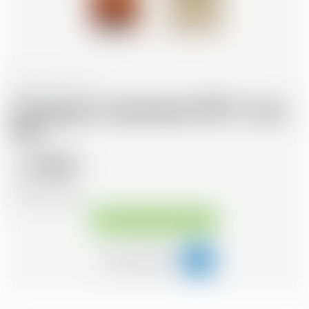
Francia
70 cl
Armagnac Castarede 1993 * avec
étui
110.07
CHF
CHF
157.24
/Litre
Disponibile immediatamente