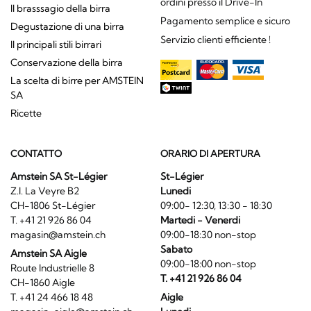
ordini presso il Drive-In
Il brasssagio della birra
Pagamento semplice e sicuro
Degustazione di una birra
Servizio clienti efficiente !
Il principali stili birrari
Conservazione della birra
La scelta di birre per AMSTEIN
SA
Ricette
CONTATTO
ORARIO DI APERTURA
Amstein SA St-Légier
St-Légier
Z.I. La Veyre B2
Lunedi
CH-1806 St-Légier
09:00- 12:30, 13:30 - 18:30
T. +41 21 926 86 04
Martedi - Venerdi
magasin@amstein.ch
09:00-18:30 non-stop
Sabato
Amstein SA Aigle
09:00-18:00 non-stop
Route Industrielle 8
T. +41 21 926 86 04
CH-1860 Aigle
T. +41 24 466 18 48
Aigle