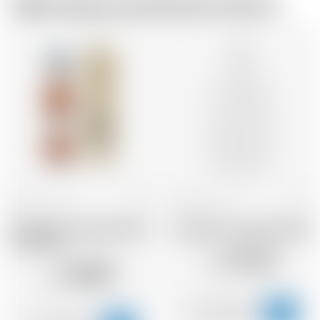
Dallo stesso produttore di birra
Francia
70 cl
Francia
70 cl
Armagnac Castarede 1998
Armagnac Castarede 2006
* avec étui
111.23
CHF
110.07
CHF