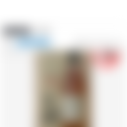
Amstein PRO
EVENTI
0
Mostra
-18
la
FR
DE
EN
IT
navigazione