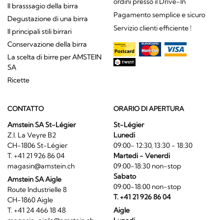
ordini presso il Drive-In
Il brasssagio della birra
Pagamento semplice e sicuro
Degustazione di una birra
Servizio clienti efficiente !
Il principali stili birrari
Conservazione della birra
La scelta di birre per AMSTEIN
SA
Ricette
CONTATTO
ORARIO DI APERTURA
Amstein SA St-Légier
St-Légier
Z.I. La Veyre B2
Lunedi
CH-1806 St-Légier
09:00- 12:30, 13:30 - 18:30
T. +41 21 926 86 04
Martedi - Venerdi
magasin@amstein.ch
09:00-18:30 non-stop
Sabato
Amstein SA Aigle
09:00-18:00 non-stop
Route Industrielle 8
T. +41 21 926 86 04
CH-1860 Aigle
T. +41 24 466 18 48
Aigle