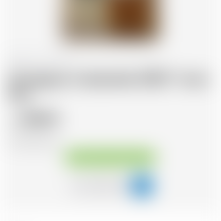
Francia
70 cl
Armagnac Castarede 2002 * avec
étui
108.95
CHF
CHF
155.64
/Litre
Disponibile immediatamente