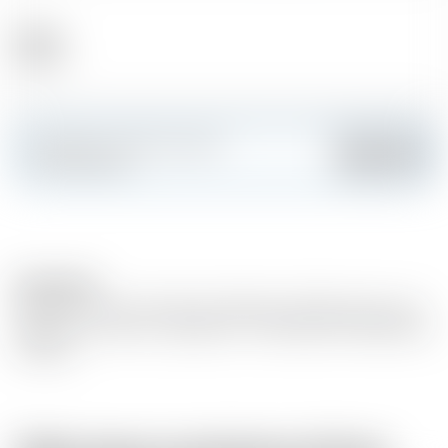
Alcool
40.00 %
Fai colpo e crea la tua carta
Aggiungere
personalizzata
Description
Matured in oak wood barrels. Basedon distilled white wine
(grape wine variety : Ugni blanc- Colombrad, Folle Blanche
et Baco).