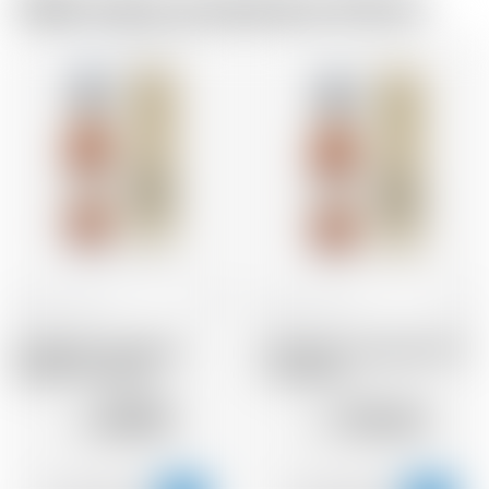
Dallo stesso produttore di birra
Francia
70 cl
Francia
70 cl
Armagnac Castarede
Armagnac Castarede 1991
VSOP * avec étui
* avec étui
68.55
122.63
CHF
CHF