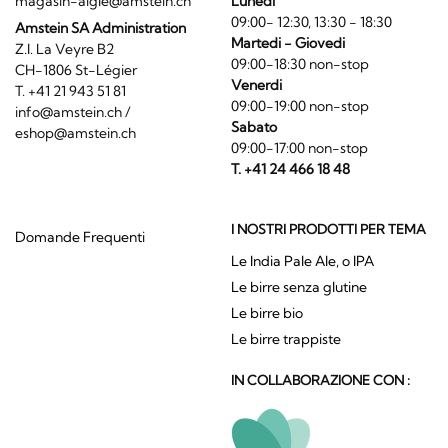
magasin-aigle@amstein.ch
Lunedi
09:00- 12:30, 13:30 - 18:30
Amstein SA Administration
Martedi - Giovedi
Z.I. La Veyre B2
09:00-18:30 non-stop
CH-1806 St-Légier
Venerdi
T. +41 21 943 51 81
09:00-19:00 non-stop
info@amstein.ch
/
Sabato
eshop@amstein.ch
09:00-17:00 non-stop
T. +41 24 466 18 48
I NOSTRI PRODOTTI PER TEMA
Domande Frequenti
Le India Pale Ale, o IPA
Le birre senza glutine
Le birre bio
Le birre trappiste
IN COLLABORAZIONE CON :