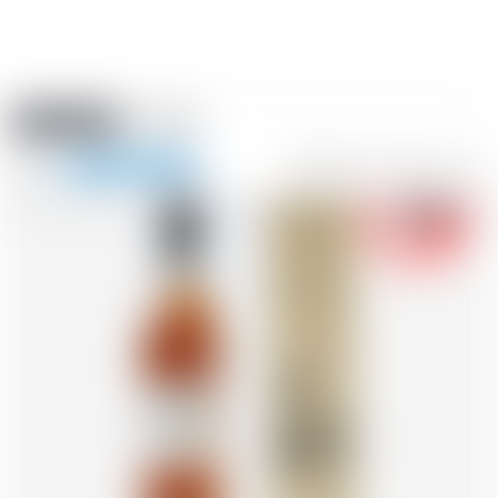
Amstein PRO
EVENTI
0
Mostra
-18
la
FR
DE
EN
IT
navigazione