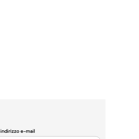
o indirizzo e-mail