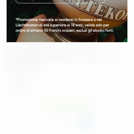
*Promozione riservata ai residenti in Svizzera o nel
Liechtenstein di età superiore ai 18 anni, valida solo per
ordini di almeno 50 franchi svizzeri, esclusi gli alcolici forti.
Scozia
70 cl
Annandale Man O'Sword
Founders Selection Ex-Bourbon
Cask 2016
88.97
CHF
CHF
127.10
/Litre
Disponibile immediatamente