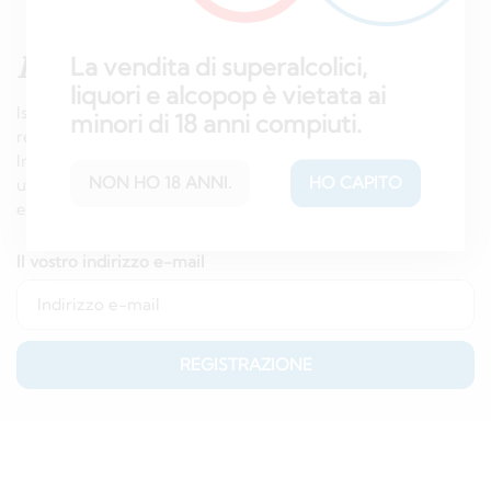
Iscriviti alla
newsletter
La vendita di superalcolici,
liquori e alcopop è vietata ai
Iscrivetevi subito alla nostra newsletter e riceverete
minori di 18 anni compiuti.
regolarmente informazioni su eventi e offerte speciali.
Inoltre, riceverete un buono da 10 franchi svizzeri da
NON HO 18 ANNI.
HO CAPITO
utilizzare in negozio (ordine minimo di 50 franchi svizzeri,
esclusa la categoria dei superalcolici)!
Il vostro indirizzo e-mail
REGISTRAZIONE