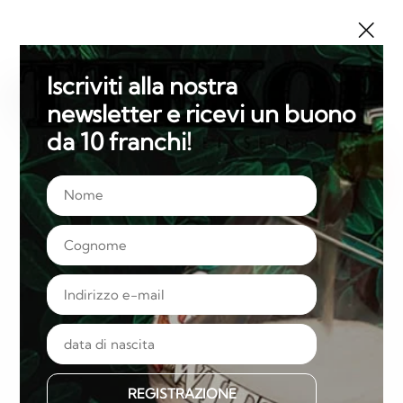
Iscriviti alla nostra
Amstein PRO
EVENTI
newsletter e ricevi un buono
da 10 franchi!
0
Mostra
-18
la
FR
DE
EN
IT
navigazione
REGISTRAZIONE