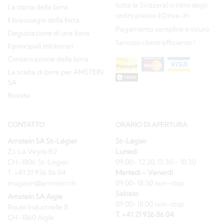
tutta la Svizzera) o ritiro degli
La storia della birra
ordini presso il Drive-In
Il brasssagio della birra
Pagamento semplice e sicuro
Degustazione di una birra
Servizio clienti efficiente !
Il principali stili birrari
Conservazione della birra
La scelta di birre per AMSTEIN
SA
Ricette
CONTATTO
ORARIO DI APERTURA
Amstein SA St-Légier
St-Légier
Z.I. La Veyre B2
Lunedi
CH-1806 St-Légier
09:00- 12:30, 13:30 - 18:30
T. +41 21 926 86 04
Martedi - Venerdi
magasin@amstein.ch
09:00-18:30 non-stop
Sabato
Amstein SA Aigle
09:00-18:00 non-stop
Route Industrielle 8
T. +41 21 926 86 04
CH-1860 Aigle