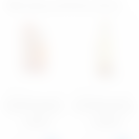
Dallo stesso produttore di birra
Scozia
70 cl
Scozia
70 cl
Annandale Man O'Swords
Annandale Man O'Words
Ex-Bourbon 2018 Release
Rare Vintage Release 2014
89.70
458.47
CHF
CHF