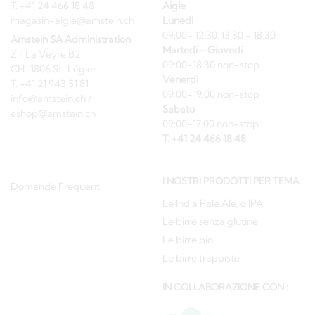
T. +41 24 466 18 48
Aigle
magasin-aigle@amstein.ch
Lunedi
09:00- 12:30, 13:30 - 18:30
Amstein SA Administration
Martedi - Giovedi
Z.I. La Veyre B2
09:00-18:30 non-stop
CH-1806 St-Légier
Venerdi
T. +41 21 943 51 81
09:00-19:00 non-stop
info@amstein.ch
/
Sabato
eshop@amstein.ch
09:00-17:00 non-stop
T. +41 24 466 18 48
I NOSTRI PRODOTTI PER TEMA
Domande Frequenti
Le India Pale Ale, o IPA
Le birre senza glutine
Le birre bio
Le birre trappiste
IN COLLABORAZIONE CON :