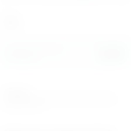
Alcool
59.20 %
Fai colpo e crea la tua carta
Aggiungere
personalizzata
Description
Annandale Man O' Sword Founders Selection 2016 Ex-
Refill Bourbon cask.