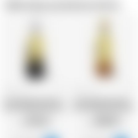
Dallo stesso produttore di birra
Scozia
70 cl
Scozia
70 cl
Annandale Man O'Swords
Annandale Man O'Words
Rare Vintage Release 2014
Rare Vintage Release 2014
476.61
458.47
CHF
CHF