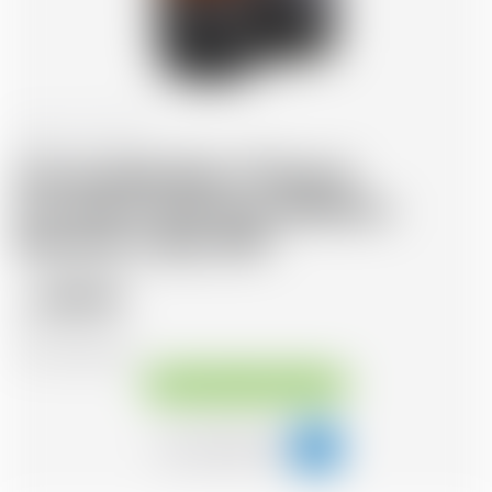
Scozia
70 cl
Annandale Man O'Sword
Founders Selection Refill Ex-
Bourbon Cask 2017
89.49
CHF
CHF
127.84
/Litre
Disponibile immediatamente