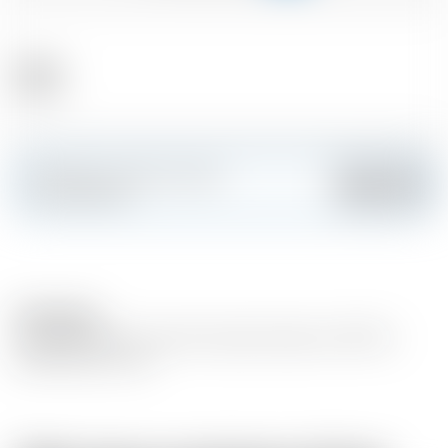
Alcool
59.40 %
Fai colpo e crea la tua carta
Aggiungere
personalizzata
Description
Annandale Man O' Sword Founders Selection 2017 Ex-
Refill Bourbon cask.