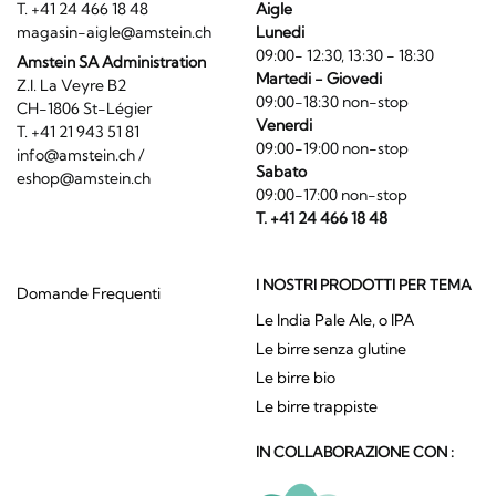
T. +41 24 466 18 48
Aigle
magasin-aigle@amstein.ch
Lunedi
09:00- 12:30, 13:30 - 18:30
Amstein SA Administration
Martedi - Giovedi
Z.I. La Veyre B2
09:00-18:30 non-stop
CH-1806 St-Légier
Venerdi
T. +41 21 943 51 81
09:00-19:00 non-stop
info@amstein.ch
/
Sabato
eshop@amstein.ch
09:00-17:00 non-stop
T. +41 24 466 18 48
I NOSTRI PRODOTTI PER TEMA
Domande Frequenti
Le India Pale Ale, o IPA
Le birre senza glutine
Le birre bio
Le birre trappiste
IN COLLABORAZIONE CON :