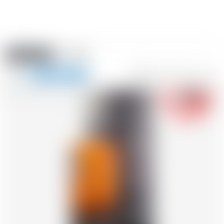
Amstein PRO
EVENTI
0
Mostra
-18
la
FR
DE
EN
IT
navigazione