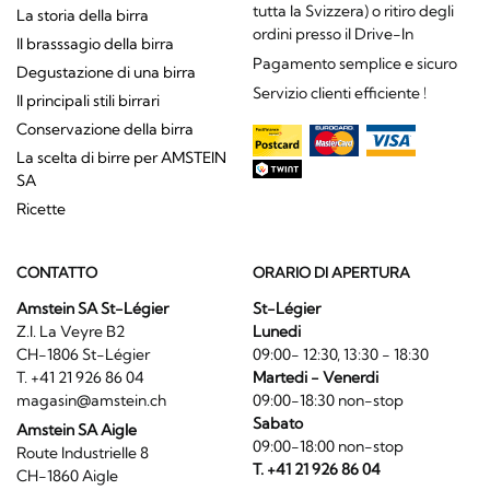
tutta la Svizzera) o ritiro degli
La storia della birra
ordini presso il Drive-In
Il brasssagio della birra
Pagamento semplice e sicuro
Degustazione di una birra
Servizio clienti efficiente !
Il principali stili birrari
Conservazione della birra
La scelta di birre per AMSTEIN
SA
Ricette
CONTATTO
ORARIO DI APERTURA
Amstein SA St-Légier
St-Légier
Z.I. La Veyre B2
Lunedi
CH-1806 St-Légier
09:00- 12:30, 13:30 - 18:30
T. +41 21 926 86 04
Martedi - Venerdi
magasin@amstein.ch
09:00-18:30 non-stop
Sabato
Amstein SA Aigle
09:00-18:00 non-stop
Route Industrielle 8
T. +41 21 926 86 04
CH-1860 Aigle