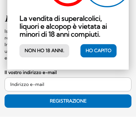
Iscriviti alla
newsletter
La vendita di superalcolici,
liquori e alcopop è vietata ai
Iscrivetevi subito alla nostra newsletter e riceverete
minori di 18 anni compiuti.
regolarmente informazioni su eventi e offerte speciali.
Inoltre, riceverete un buono da 10 franchi svizzeri da
NON HO 18 ANNI.
HO CAPITO
utilizzare in negozio (ordine minimo di 50 franchi svizzeri,
esclusa la categoria dei superalcolici)!
Il vostro indirizzo e-mail
REGISTRAZIONE