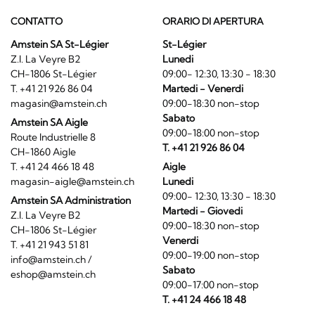
CONTATTO
ORARIO DI APERTURA
Amstein SA St-Légier
St-Légier
Z.I. La Veyre B2
Lunedi
CH-1806 St-Légier
09:00- 12:30, 13:30 - 18:30
T. +41 21 926 86 04
Martedi - Venerdi
magasin@amstein.ch
09:00-18:30 non-stop
Sabato
Amstein SA Aigle
09:00-18:00 non-stop
Route Industrielle 8
T. +41 21 926 86 04
CH-1860 Aigle
T. +41 24 466 18 48
Aigle
magasin-aigle@amstein.ch
Lunedi
09:00- 12:30, 13:30 - 18:30
Amstein SA Administration
Martedi - Giovedi
Z.I. La Veyre B2
09:00-18:30 non-stop
CH-1806 St-Légier
Venerdi
T. +41 21 943 51 81
09:00-19:00 non-stop
info@amstein.ch
/
Sabato
eshop@amstein.ch
09:00-17:00 non-stop
T. +41 24 466 18 48