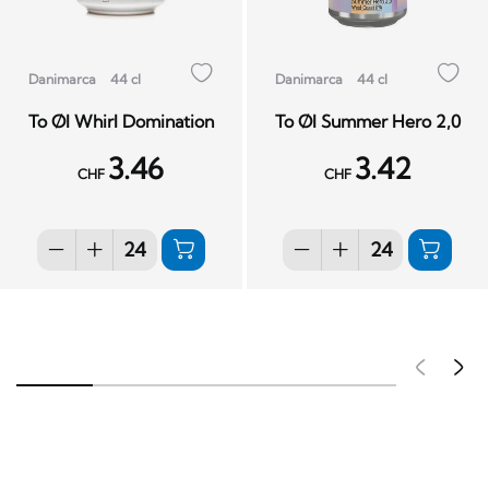
Danimarca
44 cl
Danimarca
44 cl
To Øl Whirl Domination
To Øl Summer Hero 2,0
3.46
3.42
CHF
CHF
Pré
S