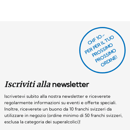
CHF 1O.-
P
R
P
E
R I
L
T
U
O
P
R
O
SI
M
P
R
S
SI
M
O
R
DI
N
O
E
S
O
O
E!
Iscriviti alla
newsletter
Iscrivetevi subito alla nostra newsletter e riceverete
regolarmente informazioni su eventi e offerte speciali.
Inoltre, riceverete un buono da 10 franchi svizzeri da
utilizzare in negozio (ordine minimo di 50 franchi svizzeri,
esclusa la categoria dei superalcolici)!