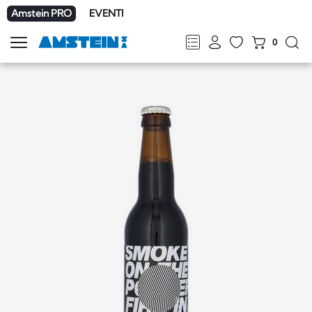
Amstein PRO
EVENTI
0
Mostra
la
FR
DE
EN
IT
navigazione