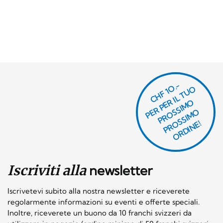
CHF 1O.-
P
R
P
E
R I
L
T
U
O
P
R
O
SI
M
P
R
S
SI
M
O
R
DI
N
O
E
S
O
O
E!
Iscriviti alla
newsletter
Iscrivetevi subito alla nostra newsletter e riceverete
regolarmente informazioni su eventi e offerte speciali.
Inoltre, riceverete un buono da 10 franchi svizzeri da