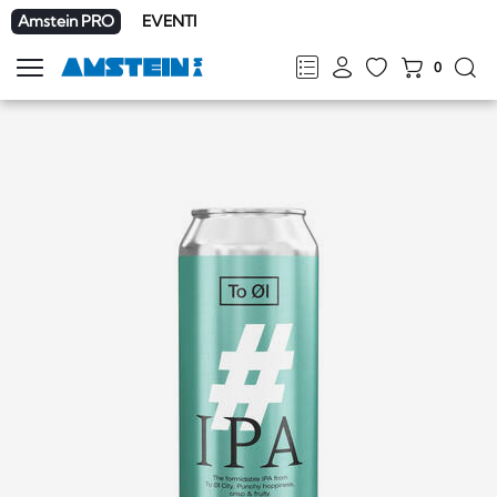
Amstein PRO
EVENTI
0
Mostra
la
FR
DE
EN
IT
navigazione