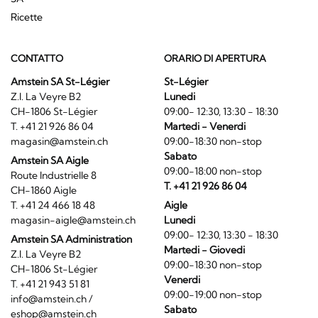
Ricette
CONTATTO
ORARIO DI APERTURA
Amstein SA St-Légier
St-Légier
Z.I. La Veyre B2
Lunedi
CH-1806 St-Légier
09:00- 12:30, 13:30 - 18:30
T. +41 21 926 86 04
Martedi - Venerdi
magasin@amstein.ch
09:00-18:30 non-stop
Sabato
Amstein SA Aigle
09:00-18:00 non-stop
Route Industrielle 8
T. +41 21 926 86 04
CH-1860 Aigle
T. +41 24 466 18 48
Aigle
magasin-aigle@amstein.ch
Lunedi
09:00- 12:30, 13:30 - 18:30
Amstein SA Administration
Martedi - Giovedi
Z.I. La Veyre B2
09:00-18:30 non-stop
CH-1806 St-Légier
Venerdi
T. +41 21 943 51 81
09:00-19:00 non-stop
info@amstein.ch
/
Sabato
eshop@amstein.ch