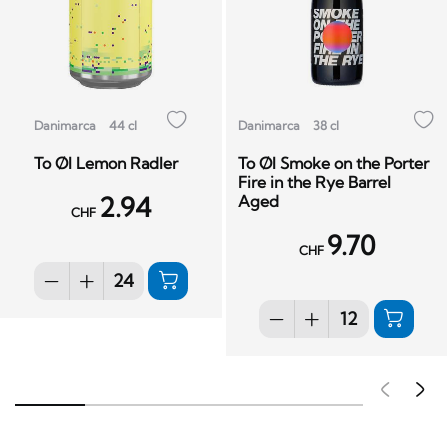
Danimarca
44 cl
Danimarca
38 cl
To Øl Lemon Radler
To Øl Smoke on the Porter
Fire in the Rye Barrel
2.94
Aged
CHF
9.70
CHF
Pré
S