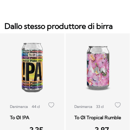
Dallo stesso produttore di birra
Danimarca
44 cl
Danimarca
33 cl
To Øl !PA
To Øl Tropical Rumble