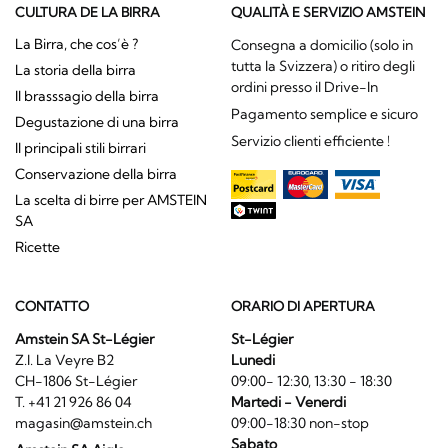
CULTURA DE LA BIRRA
QUALITÀ E SERVIZIO AMSTEIN
La Birra, che cos’è ?
Consegna a domicilio (solo in
tutta la Svizzera) o ritiro degli
La storia della birra
ordini presso il Drive-In
Il brasssagio della birra
Pagamento semplice e sicuro
Degustazione di una birra
Servizio clienti efficiente !
Il principali stili birrari
Conservazione della birra
La scelta di birre per AMSTEIN
SA
Ricette
CONTATTO
ORARIO DI APERTURA
Amstein SA St-Légier
St-Légier
Z.I. La Veyre B2
Lunedi
CH-1806 St-Légier
09:00- 12:30, 13:30 - 18:30
T. +41 21 926 86 04
Martedi - Venerdi
magasin@amstein.ch
09:00-18:30 non-stop
Sabato