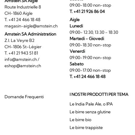
Amstein SA Aigle
09:00-18:00 non-stop
Route Industrielle 8
T. +41 21 926 86 04
CH-1860 Aigle
T. +41 24 466 18 48
Aigle
magasin-aigle@amstein.ch
Lunedi
09:00- 12:30, 13:30 - 18:30
Amstein SA Administration
Martedi - Giovedi
Z.I. La Veyre B2
09:00-18:30 non-stop
CH-1806 St-Légier
Venerdi
T. +41 21 943 51 81
09:00-19:00 non-stop
info@amstein.ch
/
Sabato
eshop@amstein.ch
09:00-17:00 non-stop
T. +41 24 466 18 48
I NOSTRI PRODOTTI PER TEMA
Domande Frequenti
Le India Pale Ale, o IPA
Le birre senza glutine
Le birre bio
Le birre trappiste