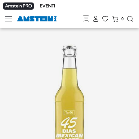
Amstein PRO
EVENTI
0
Mostra
la
FR
DE
EN
IT
navigazione