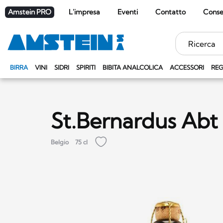
Amstein PRO
L'impresa
Eventi
Contatto
Cons
Parole
chiave
BIRRA
VINI
SIDRI
SPIRITI
BIBITA ANALCOLICA
ACCESSORI
REG
St.Bernardus Abt
Belgio
75 cl