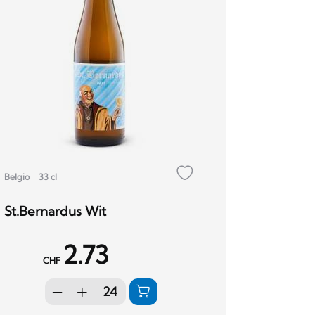
Belgio
33 cl
St.Bernardus Wit
2.73
CHF