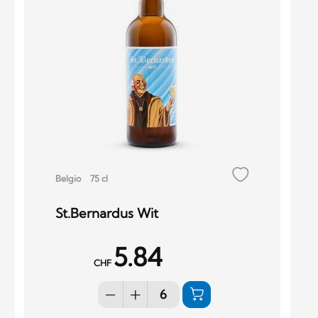
Belgio
75 cl
St.Bernardus Wit
5.84
CHF