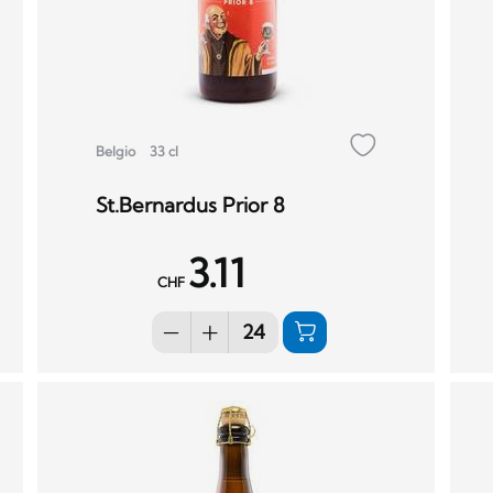
Belgio
33 cl
St.Bernardus Prior 8
3.11
CHF