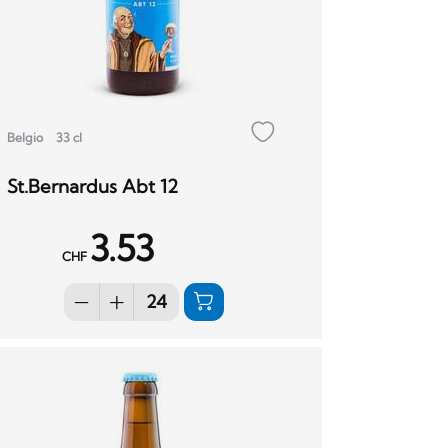
Belgio
33 cl
St.Bernardus Abt 12
3.53
CHF