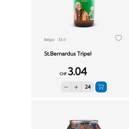
Belgio
33 cl
St.Bernardus Tripel
3.04
CHF