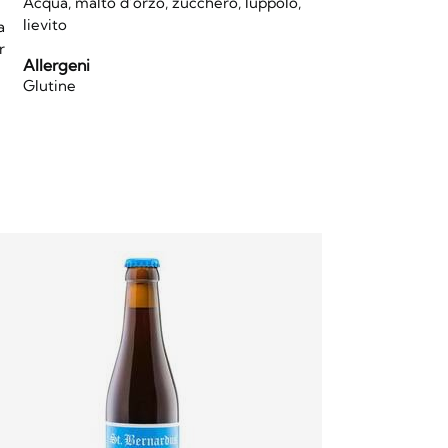
Acqua, malto d’orzo, zucchero, luppolo,
lievito
a
r
Allergeni
Glutine