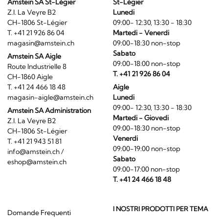
Amstein SA St-Légier
St-Légier
Z.I. La Veyre B2
Lunedi
CH-1806 St-Légier
09:00- 12:30, 13:30 - 18:30
T. +41 21 926 86 04
Martedi - Venerdi
magasin@amstein.ch
09:00-18:30 non-stop
Sabato
Amstein SA Aigle
09:00-18:00 non-stop
Route Industrielle 8
T. +41 21 926 86 04
CH-1860 Aigle
T. +41 24 466 18 48
Aigle
magasin-aigle@amstein.ch
Lunedi
09:00- 12:30, 13:30 - 18:30
Amstein SA Administration
Martedi - Giovedi
Z.I. La Veyre B2
09:00-18:30 non-stop
CH-1806 St-Légier
Venerdi
T. +41 21 943 51 81
09:00-19:00 non-stop
info@amstein.ch
/
Sabato
eshop@amstein.ch
09:00-17:00 non-stop
T. +41 24 466 18 48
I NOSTRI PRODOTTI PER TEMA
Domande Frequenti