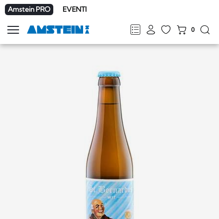
Amstein PRO
EVENTI
0
Mostra
la
FR
DE
EN
IT
navigazione