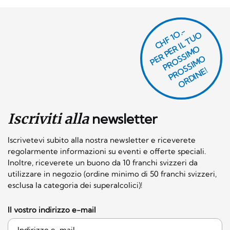
CHF 1O.-
P
R
P
E
R I
L
T
U
O
P
R
O
SI
M
P
R
S
SI
M
O
R
DI
N
O
E
S
O
O
E!
Iscriviti alla
newsletter
Iscrivetevi subito alla nostra newsletter e riceverete
regolarmente informazioni su eventi e offerte speciali.
Inoltre, riceverete un buono da 10 franchi svizzeri da
utilizzare in negozio (ordine minimo di 50 franchi svizzeri,
esclusa la categoria dei superalcolici)!
Il vostro indirizzo e-mail