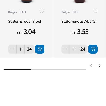
Belgio
33 cl
Belgio
33 cl
St.Bernardus Tripel
St.Bernardus Abt 12
3.04
3.53
CHF
CHF
Pré
S