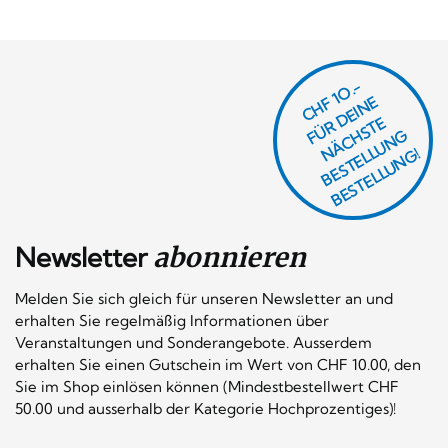
CHF 1O.-
Ü
D
EI
N
E
Ä
C
S
T
B
E
S
T
E
L
U
N
B
E
S
T
E
L
L
U
N
R
E
F
H
G
N
L
G!
Newsletter
abonnieren
Melden Sie sich gleich für unseren Newsletter an und
erhalten Sie regelmäßig Informationen über
Veranstaltungen und Sonderangebote. Ausserdem
erhalten Sie einen Gutschein im Wert von CHF 10.00, den
Sie im Shop einlösen können (Mindestbestellwert CHF
50.00 und ausserhalb der Kategorie Hochprozentiges)!