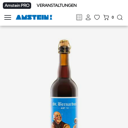
Amstein PRO
VERANSTALTUNGEN
0
Navigation
zeigen
FR
DE
EN
IT