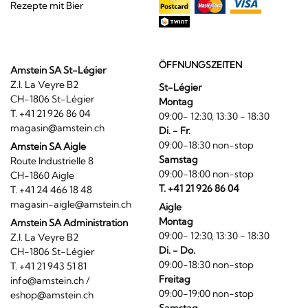
Rezepte mit Bier
ÖFFNUNGSZEITEN
Amstein SA St-Légier
Z.I. La Veyre B2
St-Légier
CH-1806 St-Légier
Montag
T. +41 21 926 86 04
09:00- 12:30, 13:30 - 18:30
magasin@amstein.ch
Di. - Fr.
09:00-18:30 non-stop
Amstein SA Aigle
Samstag
Route Industrielle 8
09:00-18:00 non-stop
CH-1860 Aigle
T. +41 21 926 86 04
T. +41 24 466 18 48
magasin-aigle@amstein.ch
Aigle
Montag
Amstein SA Administration
09:00- 12:30, 13:30 - 18:30
Z.I. La Veyre B2
Di. - Do.
CH-1806 St-Légier
09:00-18:30 non-stop
T. +41 21 943 51 81
Freitag
info@amstein.ch
/
09:00-19:00 non-stop
eshop@amstein.ch
Samstag