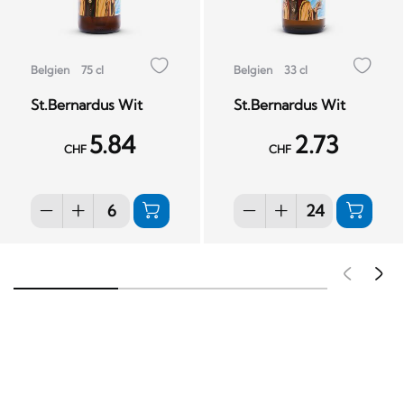
Belgien
75 cl
Belgien
33 cl
St.Bernardus Wit
St.Bernardus Wit
5.84
2.73
CHF
CHF
Pré
S