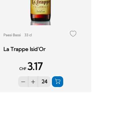
Paesi Bassi
33 cl
La Trappe Isid'Or
3.17
CHF