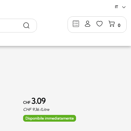
IT
Ricerca
0
3.09
CHF
CHF
9.36
/Litre
Disponibile immediatamente