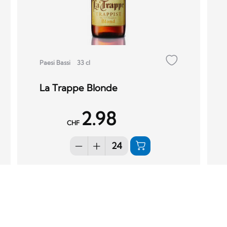
Paesi Bassi
33 cl
La Trappe Blonde
2.98
CHF