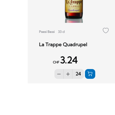
Paesi Bassi
33 cl
La Trappe Quadrupel
3.24
CHF