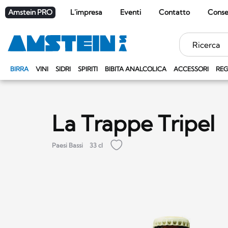
Amstein PRO
L'impresa
Eventi
Contatto
Cons
Parole
chiave
BIRRA
VINI
SIDRI
SPIRITI
BIBITA ANALCOLICA
ACCESSORI
REG
La Trappe Tripel
Paesi Bassi
33 cl