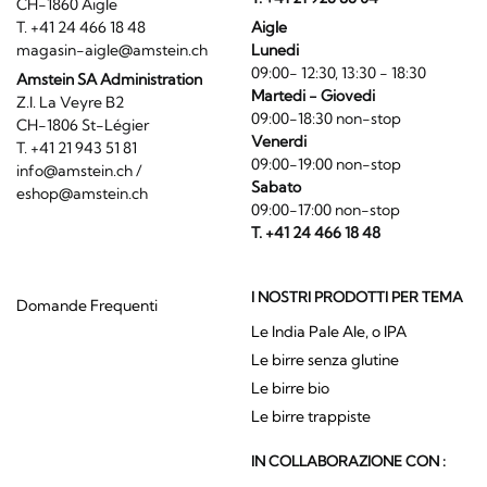
CH-1860 Aigle
T. +41 24 466 18 48
Aigle
magasin-aigle@amstein.ch
Lunedi
09:00- 12:30, 13:30 - 18:30
Amstein SA Administration
Martedi - Giovedi
Z.I. La Veyre B2
09:00-18:30 non-stop
CH-1806 St-Légier
Venerdi
T. +41 21 943 51 81
09:00-19:00 non-stop
info@amstein.ch
/
Sabato
eshop@amstein.ch
09:00-17:00 non-stop
T. +41 24 466 18 48
I NOSTRI PRODOTTI PER TEMA
Domande Frequenti
Le India Pale Ale, o IPA
Le birre senza glutine
Le birre bio
Le birre trappiste
IN COLLABORAZIONE CON :