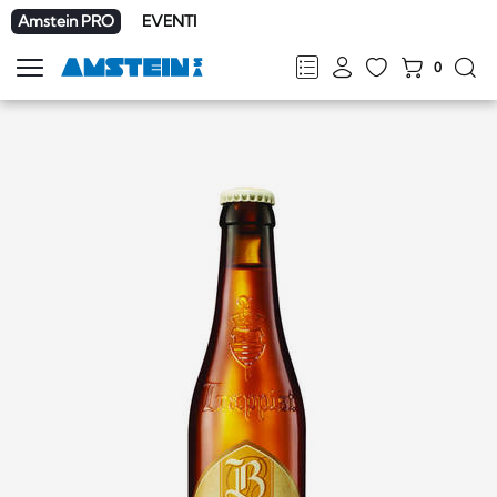
Amstein PRO
EVENTI
0
Mostra
la
FR
DE
EN
IT
navigazione