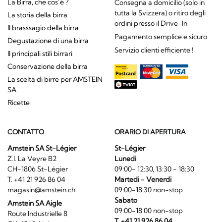
La Birra, che cos’è ?
Consegna a domicilio (solo in
tutta la Svizzera) o ritiro degli
La storia della birra
ordini presso il Drive-In
Il brasssagio della birra
Pagamento semplice e sicuro
Degustazione di una birra
Servizio clienti efficiente !
Il principali stili birrari
Conservazione della birra
La scelta di birre per AMSTEIN
SA
Ricette
CONTATTO
ORARIO DI APERTURA
Amstein SA St-Légier
St-Légier
Z.I. La Veyre B2
Lunedi
CH-1806 St-Légier
09:00- 12:30, 13:30 - 18:30
T. +41 21 926 86 04
Martedi - Venerdi
magasin@amstein.ch
09:00-18:30 non-stop
Sabato
Amstein SA Aigle
09:00-18:00 non-stop
Route Industrielle 8
T. +41 21 926 86 04