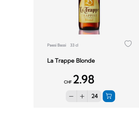
Paesi Bassi
33 cl
La Trappe Blonde
2.98
CHF