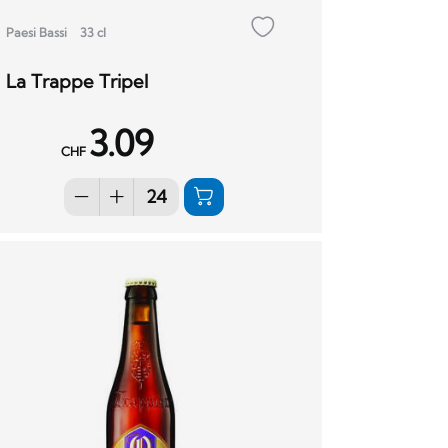
Paesi Bassi
33 cl
La Trappe Tripel
3.09
CHF