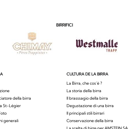
BIRRIFICI
SA
CULTURA DE LA BIRRA
La Birra, che cos’è ?
zione
La storia della birra
atore della birra
Il brasssagio della birra
a St-Légier
Degustazione di una birra
Foto
Il principali stili birrari
ni generali
Conservazione della birra
La scelta di birre per AMSTEIN SA