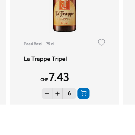
Paesi Bassi
75 cl
La Trappe Tripel
7.43
CHF