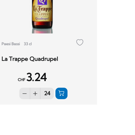
Paesi Bassi
33 cl
La Trappe Quadrupel
3.24
CHF