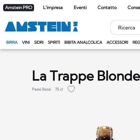
Amstein PRO
L'impresa
Eventi
Contatto
Cons
Parole
chiave
BIRRA
VINI
SIDRI
SPIRITI
BIBITA ANALCOLICA
ACCESSORI
REG
La Trappe Blonde
Paesi Bassi
75 cl