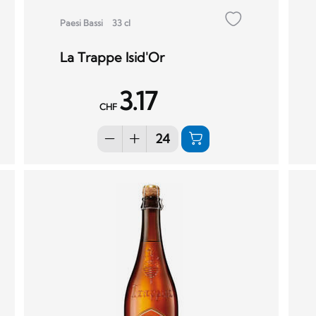
Paesi Bassi
33 cl
La Trappe Isid'Or
3.17
CHF