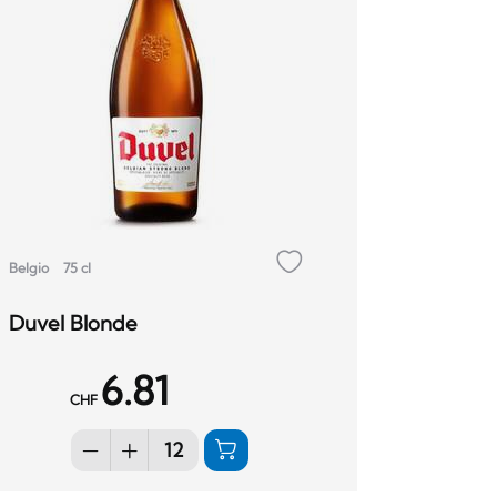
Belgio
75 cl
Duvel Blonde
6.81
CHF