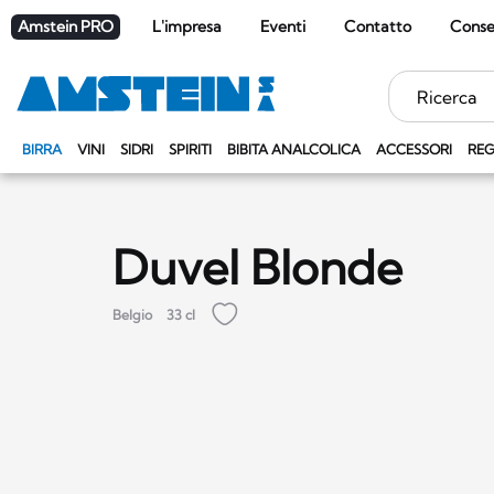
Amstein PRO
L'impresa
Eventi
Contatto
Cons
Parole
chiave
BIRRA
VINI
SIDRI
SPIRITI
BIBITA ANALCOLICA
ACCESSORI
REG
Duvel Blonde
Belgio
33 cl