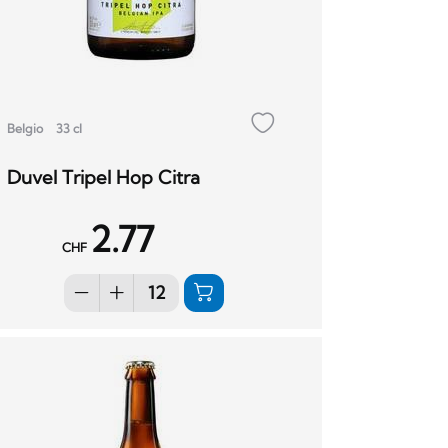
Belgio
33 cl
Duvel Tripel Hop Citra
2.77
CHF