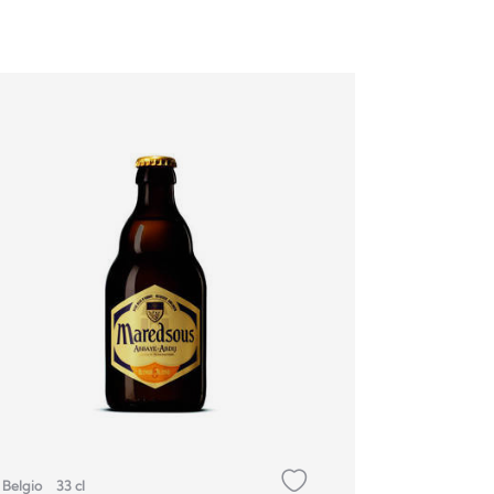
Belgio
33 cl