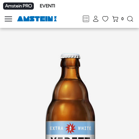
Amstein PRO
EVENTI
0
Mostra
la
FR
DE
EN
IT
navigazione