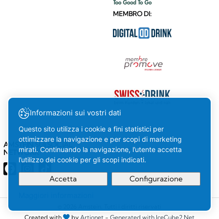
MEMBRO DI:
Informazioni sui vostri dati
Questo sito utilizza i cookie a fini statistici per
ottimizzare la navigazione e per scopi di marketing
AMSTEIN SUI SOCIAL
mirati. Continuando la navigazione, l’utente accetta
NETWORK
l’utilizzo dei cookie per gli scopi indicati.
Accetta
Configurazione
Maggiori informazioni
La tua
OK
© 2026 Amstein. Tutti i diritti riservati
Created with
by
Artionet
-
Generated with IceCube2.Net