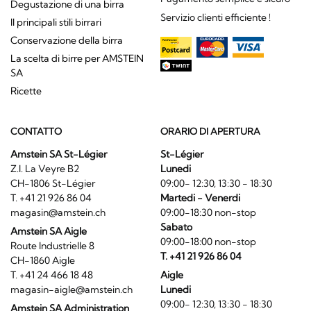
Degustazione di una birra
Servizio clienti efficiente !
Il principali stili birrari
Conservazione della birra
La scelta di birre per AMSTEIN
SA
Ricette
CONTATTO
ORARIO DI APERTURA
Amstein SA St-Légier
St-Légier
Z.I. La Veyre B2
Lunedi
CH-1806 St-Légier
09:00- 12:30, 13:30 - 18:30
T. +41 21 926 86 04
Martedi - Venerdi
magasin@amstein.ch
09:00-18:30 non-stop
Sabato
Amstein SA Aigle
09:00-18:00 non-stop
Route Industrielle 8
T. +41 21 926 86 04
CH-1860 Aigle
T. +41 24 466 18 48
Aigle
magasin-aigle@amstein.ch
Lunedi
09:00- 12:30, 13:30 - 18:30
Amstein SA Administration