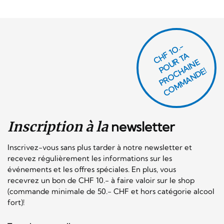
CHF 1O.-
P
O
U
R
T
A
P
R
O
C
AI
N
C
O
M
M
A
N
D
E
H
E!
Inscription à la
newsletter
Inscrivez-vous sans plus tarder à notre newsletter et
recevez régulièrement les informations sur les
événements et les offres spéciales. En plus, vous
recevrez un bon de CHF 10.- à faire valoir sur le shop
(commande minimale de 50.- CHF et hors catégorie alcool
fort)!