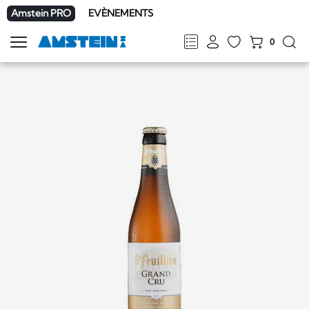
Amstein PRO
EVÈNEMENTS
0
Afficher
la
FR
DE
EN
IT
navigation