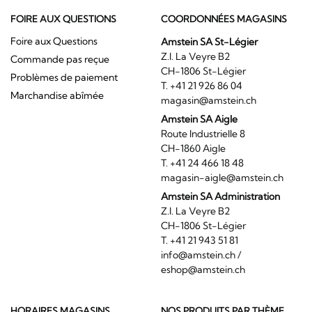
FOIRE AUX QUESTIONS
COORDONNÉES MAGASINS
Foire aux Questions
Amstein SA St-Légier
Z.I. La Veyre B2
Commande pas reçue
CH-1806 St-Légier
Problèmes de paiement
T. +41 21 926 86 04
Marchandise abîmée
magasin@amstein.ch
Amstein SA Aigle
Route Industrielle 8
CH-1860 Aigle
T. +41 24 466 18 48
magasin-aigle@amstein.ch
Amstein SA Administration
Z.I. La Veyre B2
CH-1806 St-Légier
T. +41 21 943 51 81
info@amstein.ch
/
eshop@amstein.ch
HORAIRES MAGASINS
NOS PRODUITS PAR THÈME