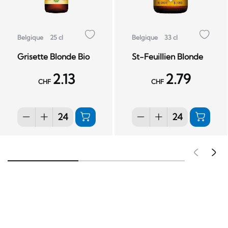
Belgique
25 cl
Belgique
33 cl
Grisette Blonde Bio
St-Feuillien Blonde
2.13
2.79
CHF
CHF
Pré
S