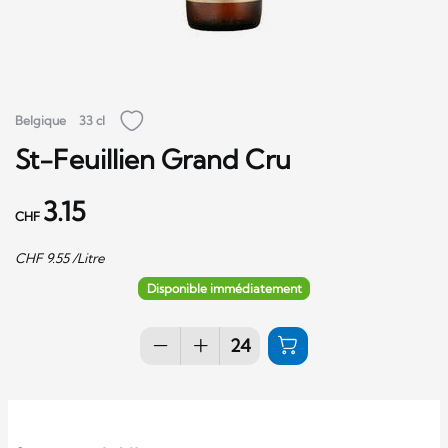
Belgique
33 cl
St-Feuillien Grand Cru
3.15
CHF
CHF
9.55
/Litre
Disponible immédiatement