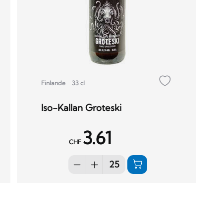
Finlande
33 cl
Iso-Kallan Groteski
3.61
CHF