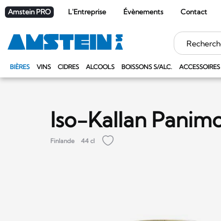
Amstein PRO
L'Entreprise
Évènements
Contact
Mots
clés
BIÈRES
VINS
CIDRES
ALCOOLS
BOISSONS S/ALC.
ACCESSOIRES
Iso-Kallan Panimo
Finlande
44 cl