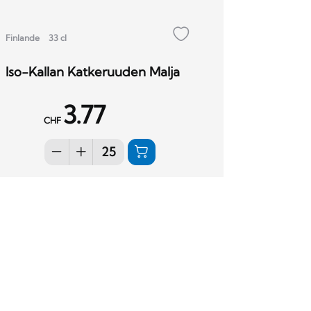
Finlande
33 cl
Iso-Kallan Katkeruuden Malja
3.77
CHF