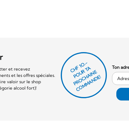
r
CHF 1O.-
Ton adre
P
O
U
R
T
A
P
R
O
C
AI
N
C
O
M
M
A
N
D
tter et recevez
E
nts et les offres spéciales.
H
E!
re valoir sur le shop
orie alcool fort)!