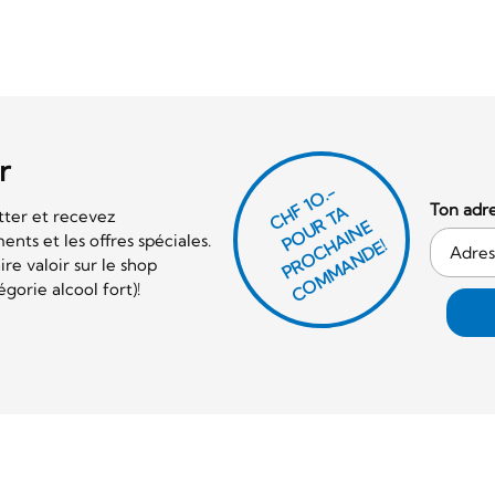
r
CHF 1O.-
Ton adre
P
O
U
R
T
A
P
R
O
C
AI
N
C
O
M
M
A
N
D
tter et recevez
E
nts et les offres spéciales.
H
E!
re valoir sur le shop
orie alcool fort)!