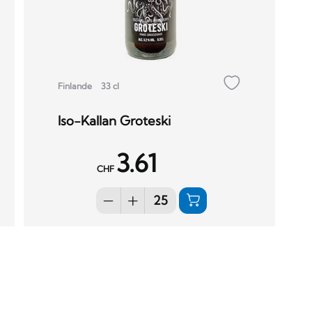
Finlande
33 cl
Iso-Kallan Groteski
3.61
CHF