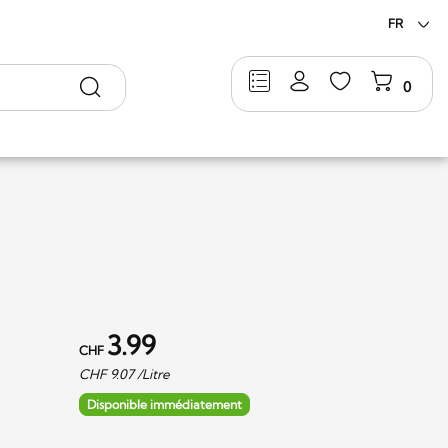
FR
Rechercher
0
3.99
CHF
CHF
9.07
/Litre
Disponible immédiatement