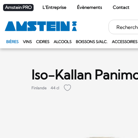
Amstein PRO
L'Entreprise
Évènements
Contact
Mots
clés
BIÈRES
VINS
CIDRES
ALCOOLS
BOISSONS S/ALC.
ACCESSOIRES
Iso-Kallan Panim
Finlande
44 cl