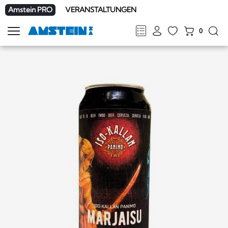
Amstein PRO
VERANSTALTUNGEN
0
Navigation
zeigen
FR
DE
EN
IT