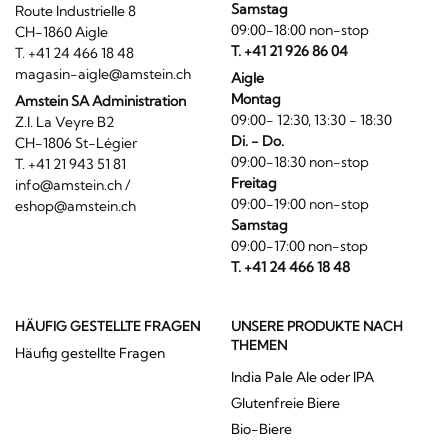
Samstag
Route Industrielle 8
09:00-18:00 non-stop
CH-1860 Aigle
T. +41 21 926 86 04
T. +41 24 466 18 48
magasin-aigle@amstein.ch
Aigle
Montag
Amstein SA Administration
09:00- 12:30, 13:30 - 18:30
Z.I. La Veyre B2
Di. - Do.
CH-1806 St-Légier
09:00-18:30 non-stop
T. +41 21 943 51 81
Freitag
info@amstein.ch
/
09:00-19:00 non-stop
eshop@amstein.ch
Samstag
09:00-17:00 non-stop
T. +41 24 466 18 48
HÄUFIG GESTELLTE FRAGEN
UNSERE PRODUKTE NACH
THEMEN
Häufig gestellte Fragen
India Pale Ale oder IPA
Glutenfreie Biere
Bio-Biere