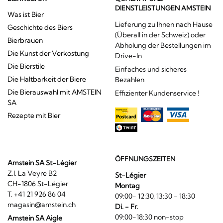
DIENSTLEISTUNGEN AMSTEIN
Was ist Bier
Lieferung zu Ihnen nach Hause
Geschichte des Biers
(Überall in der Schweiz) oder
Bierbrauen
Abholung der Bestellungen im
Die Kunst der Verkostung
Drive-In
Die Bierstile
Einfaches und sicheres
Die Haltbarkeit der Biere
Bezahlen
Die Bierauswahl mit AMSTEIN
Effizienter Kundenservice !
SA
Rezepte mit Bier
ÖFFNUNGSZEITEN
Amstein SA St-Légier
Z.I. La Veyre B2
St-Légier
CH-1806 St-Légier
Montag
T. +41 21 926 86 04
09:00- 12:30, 13:30 - 18:30
magasin@amstein.ch
Di. - Fr.
09:00-18:30 non-stop
Amstein SA Aigle