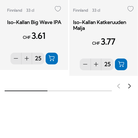
Finnland
33 cl
Finnland
33 cl
Iso-Kallan Big Wave IPA
Iso-Kallan Katkeruuden
Malja
3.61
CHF
3.77
CHF
Pré
S