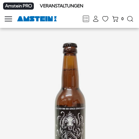
Amstein PRO
VERANSTALTUNGEN
0
Navigation
zeigen
FR
DE
EN
IT