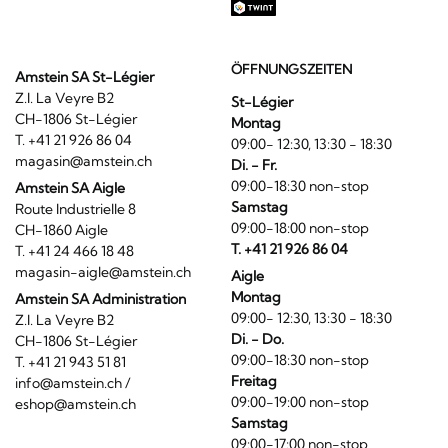
ÖFFNUNGSZEITEN
Amstein SA St-Légier
Z.I. La Veyre B2
St-Légier
CH-1806 St-Légier
Montag
T. +41 21 926 86 04
09:00- 12:30, 13:30 - 18:30
magasin@amstein.ch
Di. - Fr.
09:00-18:30 non-stop
Amstein SA Aigle
Samstag
Route Industrielle 8
09:00-18:00 non-stop
CH-1860 Aigle
T. +41 21 926 86 04
T. +41 24 466 18 48
magasin-aigle@amstein.ch
Aigle
Montag
Amstein SA Administration
09:00- 12:30, 13:30 - 18:30
Z.I. La Veyre B2
Di. - Do.
CH-1806 St-Légier
09:00-18:30 non-stop
T. +41 21 943 51 81
Freitag
info@amstein.ch
/
09:00-19:00 non-stop
eshop@amstein.ch
Samstag
09:00-17:00 non-stop