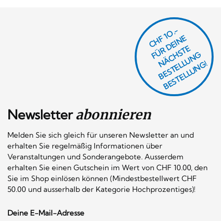
CHF 1O.-
Ü
D
EI
N
E
Ä
C
S
T
B
E
S
T
E
L
U
N
B
E
S
T
E
L
L
U
N
R
E
F
H
G
N
L
G!
Newsletter
abonnieren
Melden Sie sich gleich für unseren Newsletter an und
erhalten Sie regelmäßig Informationen über
Veranstaltungen und Sonderangebote. Ausserdem
erhalten Sie einen Gutschein im Wert von CHF 10.00, den
Sie im Shop einlösen können (Mindestbestellwert CHF
50.00 und ausserhalb der Kategorie Hochprozentiges)!
Deine E-Mail-Adresse