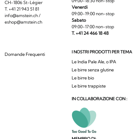
09:00-18:30 non-stop
CH-1806 St-Légier
Venerdi
T. +41 21 943 51 81
09:00-19:00 non-stop
info@amstein.ch
/
Sabato
eshop@amstein.ch
09:00-17:00 non-stop
T. +41 24 466 18 48
I NOSTRI PRODOTTI PER TEMA
Domande Frequenti
Le India Pale Ale, o IPA
Le birre senza glutine
Le birre bio
Le birre trappiste
IN COLLABORAZIONE CON :
MEMBRO DI: