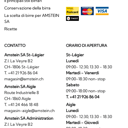
Il principali stili birrari
Conservazione della birra
La scelta di birre per AMSTEIN
SA
Ricette
CONTATTO
ORARIO DI APERTURA
Amstein SA St-Légier
St-Légier
Z.I. La Veyre B2
Lunedi
CH-1806 St-Légier
09:00- 12:30, 13:30 - 18:30
T. +41 21 926 86 04
Martedi - Venerdi
magasin@amstein.ch
09:00-18:30 non-stop
Sabato
Amstein SA Aigle
09:00-18:00 non-stop
Route Industrielle 8
T. +41 21 926 86 04
CH-1860 Aigle
T. +41 24 466 18 48
Aigle
magasin-aigle@amstein.ch
Lunedi
09:00- 12:30, 13:30 - 18:30
Amstein SA Administration
Martedi - Giovedi
Z.I. La Veyre B2