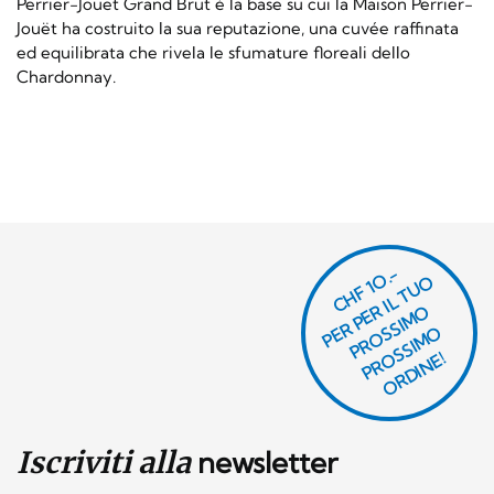
Perrier-Jouët Grand Brut è la base su cui la Maison Perrier-
Jouët ha costruito la sua reputazione, una cuvée raffinata
ed equilibrata che rivela le sfumature floreali dello
Chardonnay.
CHF 1O.-
P
R
P
E
R I
L
T
U
O
P
R
O
SI
M
P
R
S
SI
M
O
R
DI
N
O
E
S
O
O
E!
Iscriviti alla
newsletter