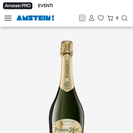
Amstein PRO
EVENTI
0
Mostra
la
FR
DE
EN
IT
navigazione