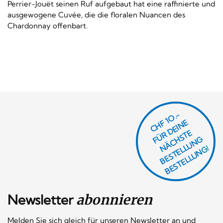
Perrier-Jouët seinen Ruf aufgebaut hat eine raffinierte und
ausgewogene Cuvée, die die floralen Nuancen des
Chardonnay offenbart.
CHF 1O.-
Ü
D
EI
N
E
Ä
C
S
T
B
E
S
T
E
L
U
N
B
E
S
T
E
L
L
U
N
R
E
F
H
G
N
L
G!
Newsletter
abonnieren
Melden Sie sich gleich für unseren Newsletter an und