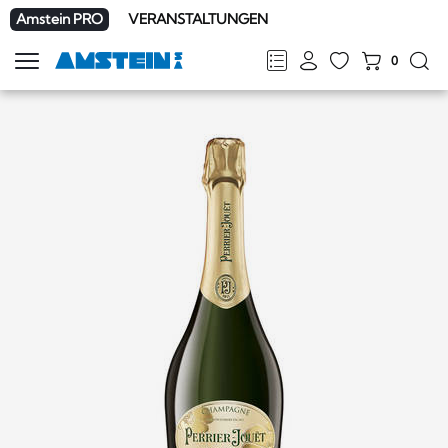
Amstein PRO
VERANSTALTUNGEN
0
Navigation
zeigen
FR
DE
EN
IT