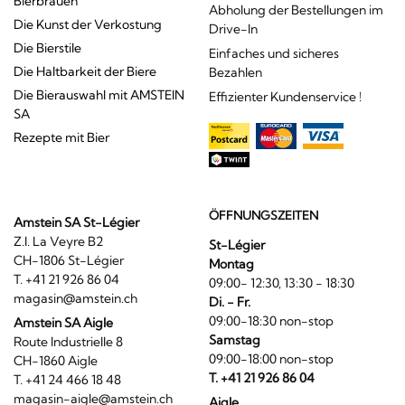
Bierbrauen
Abholung der Bestellungen im
Die Kunst der Verkostung
Drive-In
Die Bierstile
Einfaches und sicheres
Die Haltbarkeit der Biere
Bezahlen
Die Bierauswahl mit AMSTEIN
Effizienter Kundenservice !
SA
Rezepte mit Bier
ÖFFNUNGSZEITEN
Amstein SA St-Légier
Z.I. La Veyre B2
St-Légier
CH-1806 St-Légier
Montag
T. +41 21 926 86 04
09:00- 12:30, 13:30 - 18:30
magasin@amstein.ch
Di. - Fr.
09:00-18:30 non-stop
Amstein SA Aigle
Samstag
Route Industrielle 8
09:00-18:00 non-stop
CH-1860 Aigle
T. +41 21 926 86 04
T. +41 24 466 18 48
magasin-aigle@amstein.ch
Aigle