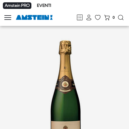
Amstein PRO
EVENTI
0
Mostra
la
FR
DE
EN
IT
navigazione