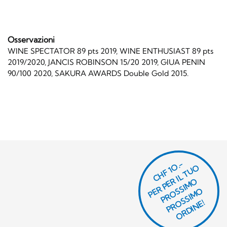
Osservazioni
WINE SPECTATOR 89 pts 2019, WINE ENTHUSIAST 89 pts
2019/2020, JANCIS ROBINSON 15/20 2019, GIUA PENIN
90/100 2020, SAKURA AWARDS Double Gold 2015.
CHF 1O.-
P
R
P
E
R I
L
T
U
O
P
R
O
SI
M
P
R
S
SI
M
O
R
DI
N
O
E
S
O
O
E!