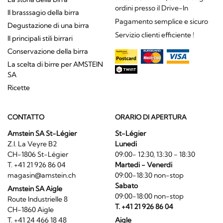
ordini presso il Drive-In
Il brasssagio della birra
Pagamento semplice e sicuro
Degustazione di una birra
Servizio clienti efficiente !
Il principali stili birrari
Conservazione della birra
La scelta di birre per AMSTEIN
SA
Ricette
CONTATTO
ORARIO DI APERTURA
Amstein SA St-Légier
St-Légier
Z.I. La Veyre B2
Lunedi
CH-1806 St-Légier
09:00- 12:30, 13:30 - 18:30
T. +41 21 926 86 04
Martedi - Venerdi
magasin@amstein.ch
09:00-18:30 non-stop
Sabato
Amstein SA Aigle
09:00-18:00 non-stop
Route Industrielle 8
T. +41 21 926 86 04
CH-1860 Aigle
T. +41 24 466 18 48
Aigle