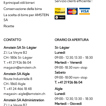
Servizio clienti efficiente !
Il principali stili birrari
Conservazione della birra
La scelta di birre per AMSTEIN
SA
Ricette
CONTATTO
ORARIO DI APERTURA
Amstein SA St-Légier
St-Légier
Z.I. La Veyre B2
Lunedi
CH-1806 St-Légier
09:00- 12:30, 13:30 - 18:30
T. +41 21 926 86 04
Martedi - Venerdi
magasin@amstein.ch
09:00-18:30 non-stop
Sabato
Amstein SA Aigle
09:00-18:00 non-stop
Route Industrielle 8
T. +41 21 926 86 04
CH-1860 Aigle
T. +41 24 466 18 48
Aigle
magasin-aigle@amstein.ch
Lunedi
09:00- 12:30, 13:30 - 18:30
Amstein SA Administration
Martedi - Giovedi
Z.I. La Veyre B2