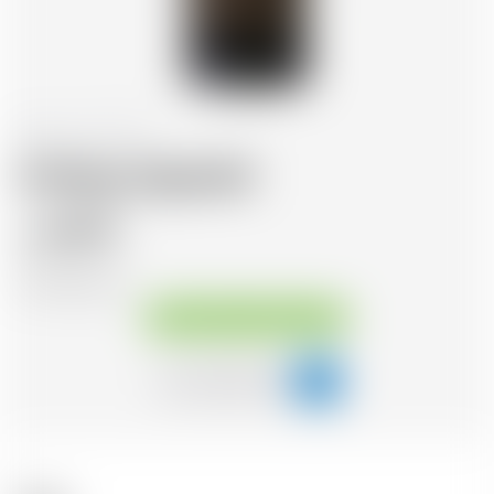
Scozia
70 cl
Ardbeg Uigeadail
69.75
CHF
CHF
99.64
/Litre
Disponibile immediatamente