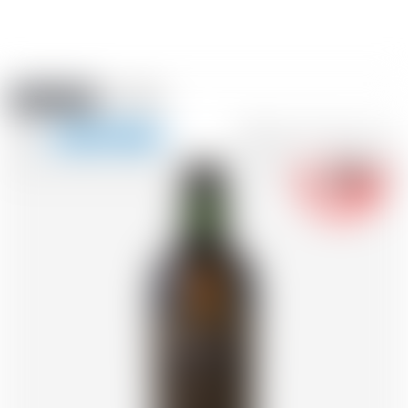
Amstein PRO
EVENTI
0
Mostra
-18
la
FR
DE
EN
IT
navigazione