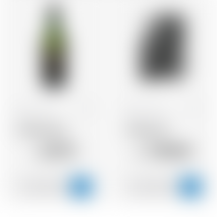
Scozia
70 cl
Scozia
70 cl
Ardbeg Dolce
Ardbeg 25Y
83.75
1’055.81
CHF
CHF