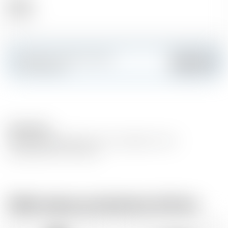
Alcool
54.20 %
Fai colpo e crea la tua carta
Aggiungere
personalizzata
Description
Whisky deliziosamente ricco e corposo, con un
accattivante mix di carne.
Dallo stesso produttore di birra