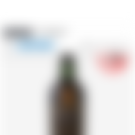
Amstein PRO
EVÈNEMENTS
0
Afficher
-18
la
FR
DE
EN
IT
navigation