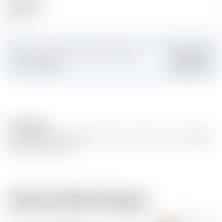
Alcool (%)
54.20 %
Faites sensation et créez votre carte
Ajouter
personnalisée
Description
Un whisky délicieusement riche et corsé, avec un mélange
séduisant de viande.
Chez le même brasseur