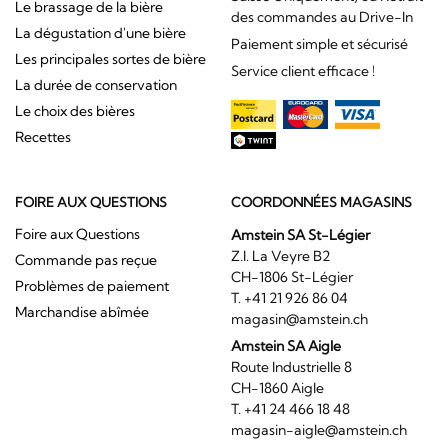
Le brassage de la bière
des commandes au Drive-In
La dégustation d'une bière
Paiement simple et sécurisé
Les principales sortes de bière
Service client efficace !
La durée de conservation
Le choix des bières
Recettes
FOIRE AUX QUESTIONS
COORDONNÉES MAGASINS
Foire aux Questions
Amstein SA St-Légier
Z.I. La Veyre B2
Commande pas reçue
CH-1806 St-Légier
Problèmes de paiement
T. +41 21 926 86 04
Marchandise abîmée
magasin@amstein.ch
Amstein SA Aigle
Route Industrielle 8
CH-1860 Aigle
T. +41 24 466 18 48
magasin-aigle@amstein.ch