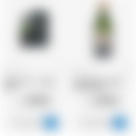
Ecosse
70 cl
Ecosse
70 cl
Ardbeg Y2K - Vintage
Ardbeg Heavy Vapours
2000
Limited Edition
750.00
146.00
CHF
CHF