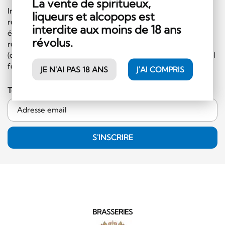
La vente de spiritueux,
Inscrivez-vous sans plus tarder à notre newsletter et
liqueurs et alcopops est
recevez régulièrement les informations sur les
interdite aux moins de 18 ans
événements et les offres spéciales. En plus, vous
révolus.
recevrez un bon de CHF 10.- à faire valoir sur le shop
(commande minimale de 50.- CHF et hors catégorie alcool
fort)!
JE N'AI PAS 18 ANS
J'AI COMPRIS
Ton adresse email
S'INSCRIRE
BRASSERIES