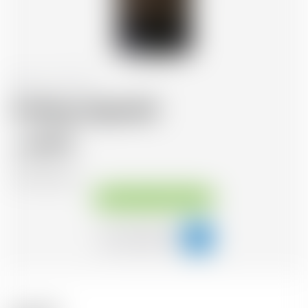
Ecosse
70 cl
Ardbeg Uigeadail
69.75
CHF
CHF
99.64
/Litre
Disponible immédiatement