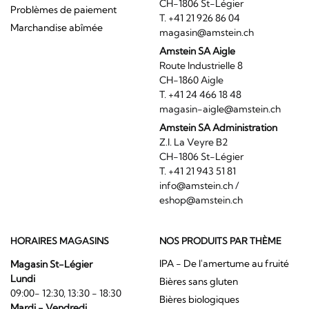
CH-1806 St-Légier
Problèmes de paiement
T. +41 21 926 86 04
Marchandise abîmée
magasin@amstein.ch
Amstein SA Aigle
Route Industrielle 8
CH-1860 Aigle
T. +41 24 466 18 48
magasin-aigle@amstein.ch
Amstein SA Administration
Z.I. La Veyre B2
CH-1806 St-Légier
T. +41 21 943 51 81
info@amstein.ch
/
eshop@amstein.ch
HORAIRES MAGASINS
NOS PRODUITS PAR THÈME
IPA - De l'amertume au fruité
Magasin St-Légier
Lundi
Bières sans gluten
09:00- 12:30, 13:30 - 18:30
Bières biologiques
Mardi - Vendredi