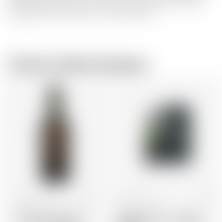
fûts de Pedro Ximenes et toute l’intensité de la marque
Ardbeg vieilli dans des ex fûts de bourbon.
Chez le même brasseur
Ecosse
70 cl
Ecosse
70 cl
Ardbeg Uigeadail
Ardbeg Y2K - Vintage