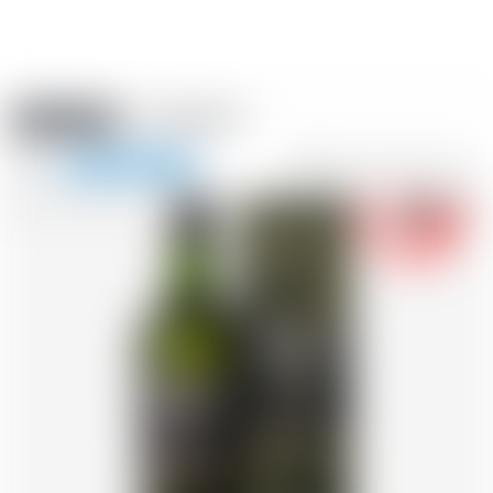
Amstein PRO
EVÈNEMENTS
0
Afficher
-18
la
FR
DE
EN
IT
navigation