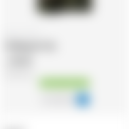
Ecosse
70 cl
Ardbeg An Oa
56.26
CHF
CHF
80.37
/Litre
Disponible immédiatement