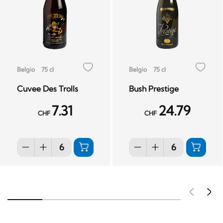
Belgio
75 cl
Belgio
75 cl
Cuvee Des Trolls
Bush Prestige
7.31
24.79
CHF
CHF
Pré
S