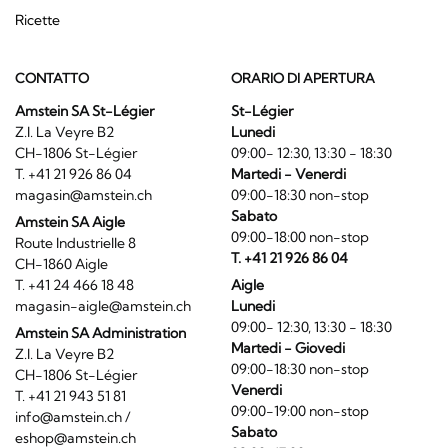
Ricette
CONTATTO
ORARIO DI APERTURA
Amstein SA St-Légier
St-Légier
Z.I. La Veyre B2
Lunedi
CH-1806 St-Légier
09:00- 12:30, 13:30 - 18:30
T. +41 21 926 86 04
Martedi - Venerdi
magasin@amstein.ch
09:00-18:30 non-stop
Sabato
Amstein SA Aigle
09:00-18:00 non-stop
Route Industrielle 8
T. +41 21 926 86 04
CH-1860 Aigle
T. +41 24 466 18 48
Aigle
magasin-aigle@amstein.ch
Lunedi
09:00- 12:30, 13:30 - 18:30
Amstein SA Administration
Martedi - Giovedi
Z.I. La Veyre B2
09:00-18:30 non-stop
CH-1806 St-Légier
Venerdi
T. +41 21 943 51 81
09:00-19:00 non-stop
info@amstein.ch
/
Sabato
eshop@amstein.ch