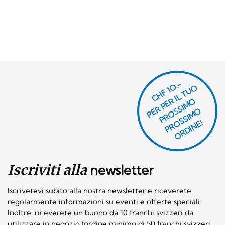
CHF 1O.-
P
R
P
E
R I
L
T
U
O
P
R
O
SI
M
P
R
S
SI
M
O
R
DI
N
O
E
S
O
O
E!
Iscriviti alla
newsletter
Iscrivetevi subito alla nostra newsletter e riceverete
regolarmente informazioni su eventi e offerte speciali.
Inoltre, riceverete un buono da 10 franchi svizzeri da
utilizzare in negozio (ordine minimo di 50 franchi svizzeri,