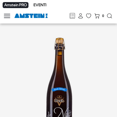
Amstein PRO
EVENTI
0
Mostra
la
FR
DE
EN
IT
navigazione