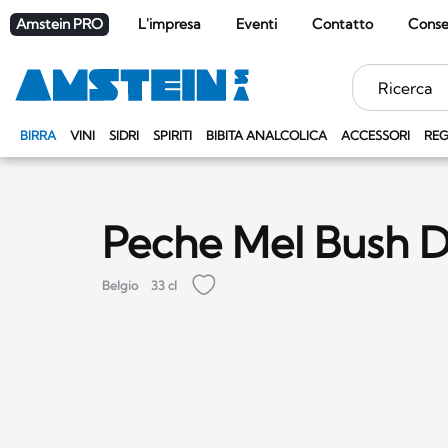
Amstein PRO
L'impresa
Eventi
Contatto
Cons
Parole
chiave
BIRRA
VINI
SIDRI
SPIRITI
BIBITA ANALCOLICA
ACCESSORI
REG
Peche Mel Bush 
Belgio
33 cl