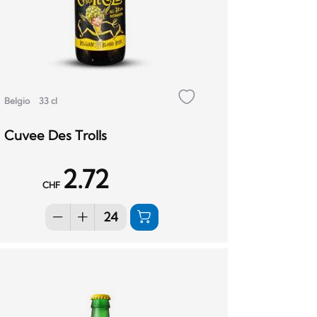
Belgio
33 cl
Cuvee Des Trolls
2.72
CHF