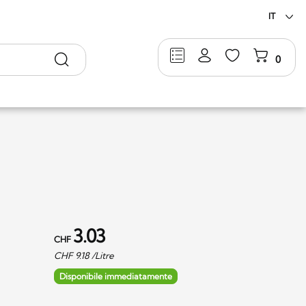
IT
Ricerca
0
3.03
CHF
CHF
9.18
/Litre
Disponibile immediatamente