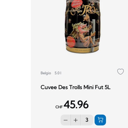
Belgio
5.0 l
Cuvee Des Trolls Mini Fut 5L
45.96
CHF