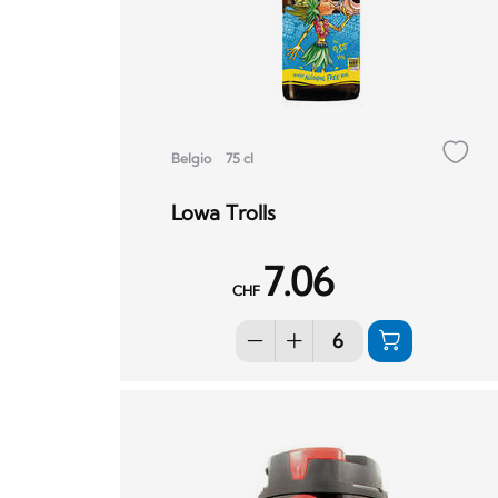
Belgio
75 cl
Lowa Trolls
7.06
CHF