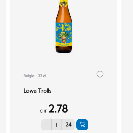
Belgio
33 cl
Lowa Trolls
2.78
CHF