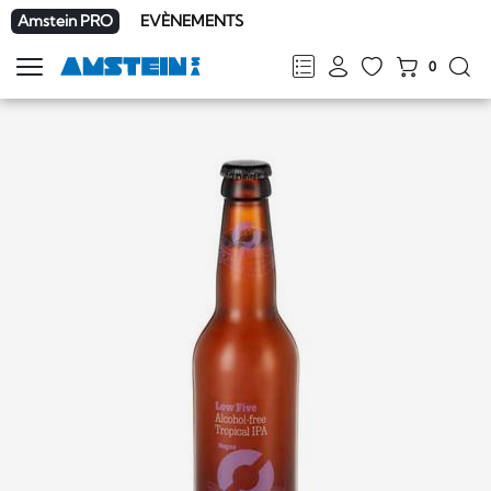
Amstein PRO
EVÈNEMENTS
0
Afficher
la
FR
DE
EN
IT
navigation