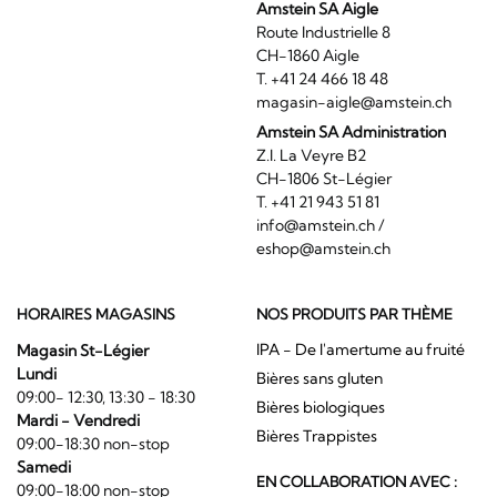
Amstein SA Aigle
Route Industrielle 8
CH-1860 Aigle
T. +41 24 466 18 48
magasin-aigle@amstein.ch
Amstein SA Administration
Z.I. La Veyre B2
CH-1806 St-Légier
T. +41 21 943 51 81
info@amstein.ch
/
eshop@amstein.ch
HORAIRES MAGASINS
NOS PRODUITS PAR THÈME
IPA - De l'amertume au fruité
Magasin St-Légier
Lundi
Bières sans gluten
09:00- 12:30, 13:30 - 18:30
Bières biologiques
Mardi - Vendredi
Bières Trappistes
09:00-18:30 non-stop
Samedi
EN COLLABORATION AVEC :
09:00-18:00 non-stop