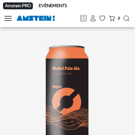
Amstein PRO
EVÈNEMENTS
0
Afficher
la
FR
DE
EN
IT
navigation