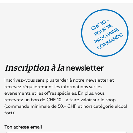
CHF 1O.-
P
O
U
R
T
A
P
R
O
C
AI
N
C
O
M
M
A
N
D
E
H
E!
Inscription à la
newsletter
Inscrivez-vous sans plus tarder à notre newsletter et
recevez régulièrement les informations sur les
événements et les offres spéciales. En plus, vous
recevrez un bon de CHF 10.- à faire valoir sur le shop
(commande minimale de 50.- CHF et hors catégorie alcool
fort)!
Ton adresse email