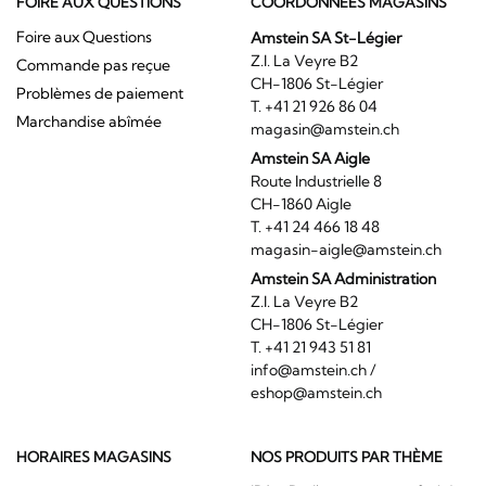
FOIRE AUX QUESTIONS
COORDONNÉES MAGASINS
Foire aux Questions
Amstein SA St-Légier
Z.I. La Veyre B2
Commande pas reçue
CH-1806 St-Légier
Problèmes de paiement
T. +41 21 926 86 04
Marchandise abîmée
magasin@amstein.ch
Amstein SA Aigle
Route Industrielle 8
CH-1860 Aigle
T. +41 24 466 18 48
magasin-aigle@amstein.ch
Amstein SA Administration
Z.I. La Veyre B2
CH-1806 St-Légier
T. +41 21 943 51 81
info@amstein.ch
/
eshop@amstein.ch
HORAIRES MAGASINS
NOS PRODUITS PAR THÈME