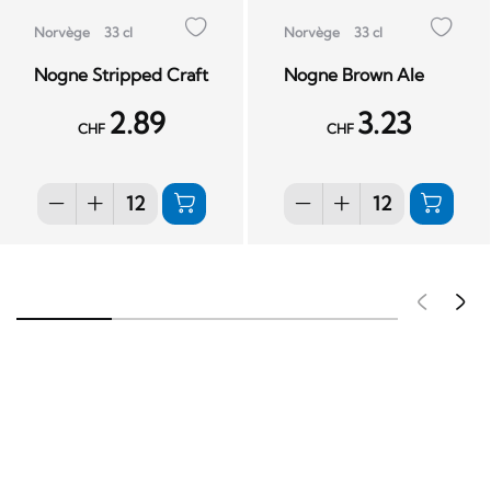
Norvège
33 cl
Norvège
33 cl
Nogne Stripped Craft
Nogne Brown Ale
2.89
3.23
CHF
CHF
Pré
S