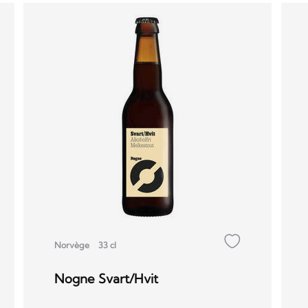
Norvège
33 cl
Nogne Svart/Hvit