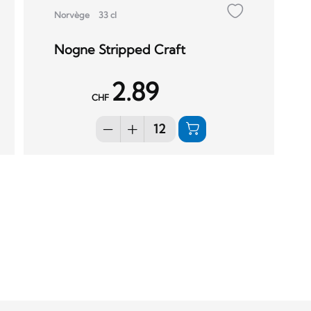
Norvège
33 cl
Nogne Stripped Craft
2.89
CHF