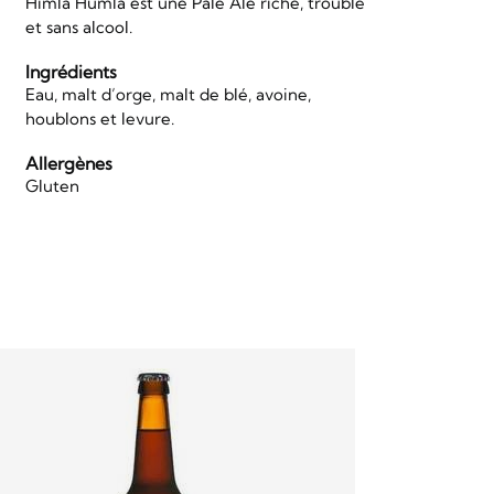
Himla Humla est une Pale Ale riche, trouble
et sans alcool.
Ingrédients
Eau, malt d’orge, malt de blé, avoine,
houblons et levure.
Allergènes
Gluten