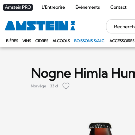
Amstein PRO
L'Entreprise
Évènements
Contact
Mots
clés
BIÈRES
VINS
CIDRES
ALCOOLS
BOISSONS S/ALC.
ACCESSOIRES
Nogne Himla Hu
Norvège
33 cl