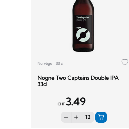
Norvège
33 cl
Nogne Two Captains Double IPA
33cl
3.49
CHF