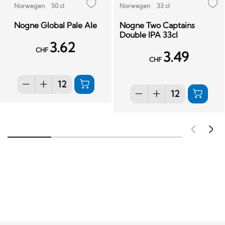
Norwegen
50 cl
Norwegen
33 cl
Nogne Global Pale Ale
Nogne Two Captains
Double IPA 33cl
3.62
CHF
3.49
CHF
Pré
S