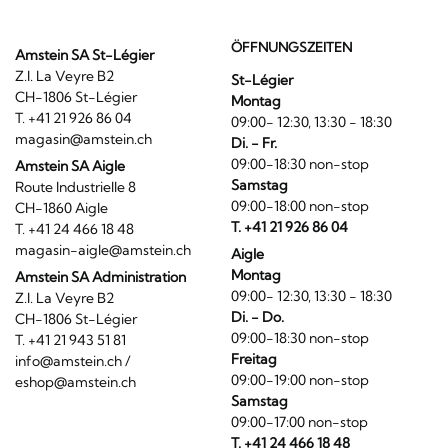
ÖFFNUNGSZEITEN
Amstein SA St-Légier
Z.I. La Veyre B2
St-Légier
CH-1806 St-Légier
Montag
T. +41 21 926 86 04
09:00- 12:30, 13:30 - 18:30
magasin@amstein.ch
Di. - Fr.
09:00-18:30 non-stop
Amstein SA Aigle
Samstag
Route Industrielle 8
09:00-18:00 non-stop
CH-1860 Aigle
T. +41 21 926 86 04
T. +41 24 466 18 48
magasin-aigle@amstein.ch
Aigle
Montag
Amstein SA Administration
09:00- 12:30, 13:30 - 18:30
Z.I. La Veyre B2
Di. - Do.
CH-1806 St-Légier
09:00-18:30 non-stop
T. +41 21 943 51 81
Freitag
info@amstein.ch
/
09:00-19:00 non-stop
eshop@amstein.ch
Samstag
09:00-17:00 non-stop
T. +41 24 466 18 48