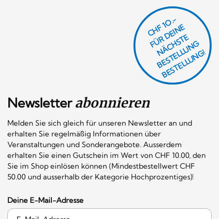
CHF 1O.-
Ü
D
EI
N
E
Ä
C
S
T
B
E
S
T
E
L
U
N
B
E
S
T
E
L
L
U
N
R
E
F
H
G
N
L
G!
Newsletter
abonnieren
Melden Sie sich gleich für unseren Newsletter an und
erhalten Sie regelmäßig Informationen über
Veranstaltungen und Sonderangebote. Ausserdem
erhalten Sie einen Gutschein im Wert von CHF 10.00, den
Sie im Shop einlösen können (Mindestbestellwert CHF
50.00 und ausserhalb der Kategorie Hochprozentiges)!
Deine E-Mail-Adresse