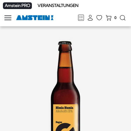
Amstein PRO
VERANSTALTUNGEN
0
Navigation
zeigen
FR
DE
EN
IT