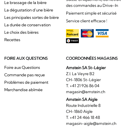
Le brassage de la bière
des commandes au Drive-In
La dégustation d'une bière
Paiement simple et sécurisé
Les principales sortes de bière
Service client efficace !
La durée de conservation
Le choix des bières
Recettes
FOIRE AUX QUESTIONS
COORDONNÉES MAGASINS
Foire aux Questions
Amstein SA St-Légier
Z.I. La Veyre B2
Commande pas reçue
CH-1806 St-Légier
Problèmes de paiement
T. +41 21 926 86 04
Marchandise abîmée
magasin@amstein.ch
Amstein SA Aigle
Route Industrielle 8
CH-1860 Aigle
T. +41 24 466 18 48
magasin-aigle@amstein.ch