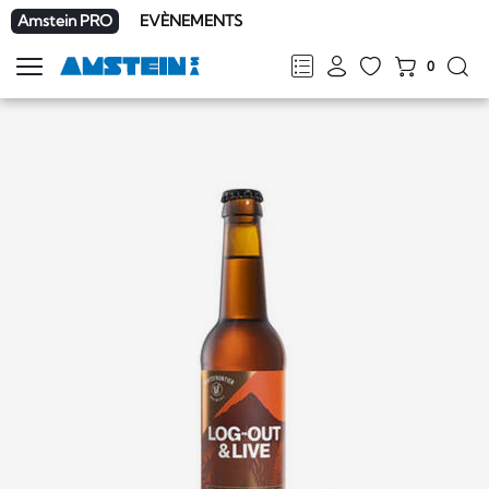
Amstein PRO
EVÈNEMENTS
0
Afficher
la
FR
DE
EN
IT
navigation