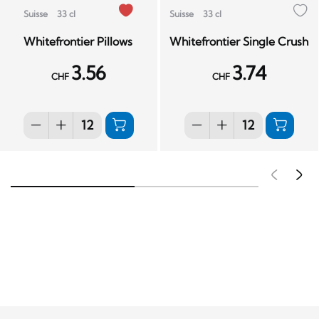
Suisse
33 cl
Suisse
33 cl
Whitefrontier Pillows
Whitefrontier Single Crush
3.56
3.74
CHF
CHF
Pré
S