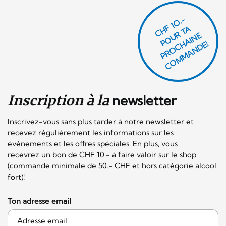
CHF 1O.-
P
O
U
R
T
A
P
R
O
C
AI
N
C
O
M
M
A
N
D
E
H
E!
Inscription à la
newsletter
Inscrivez-vous sans plus tarder à notre newsletter et
recevez régulièrement les informations sur les
événements et les offres spéciales. En plus, vous
recevrez un bon de CHF 10.- à faire valoir sur le shop
(commande minimale de 50.- CHF et hors catégorie alcool
fort)!
Ton adresse email