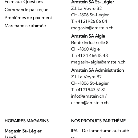
Foire aux Questions
Amstein SA St-Légier
Z.I. La Veyre B2
Commande pas reçue
CH-1806 St-Légier
Problèmes de paiement
T. +41 21 926 86 04
Marchandise abîmée
magasin@amstein.ch
Amstein SA Aigle
Route Industrielle 8
CH-1860 Aigle
T. +41 24 466 18 48
magasin-aigle@amstein.ch
Amstein SA Administration
Z.I. La Veyre B2
CH-1806 St-Légier
T. +41 21 943 51 81
info@amstein.ch
/
eshop@amstein.ch
HORAIRES MAGASINS
NOS PRODUITS PAR THÈME
IPA - De l'amertume au fruité
Magasin St-Légier
Lundi