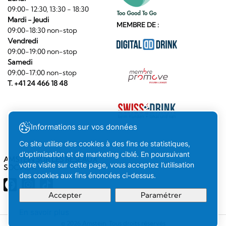
09:00- 12:30, 13:30 - 18:30
Mardi - Jeudi
MEMBRE DE :
09:00-18:30 non-stop
Vendredi
09:00-19:00 non-stop
Samedi
09:00-17:00 non-stop
T. +41 24 466 18 48
Informations sur vos données
Ce site utilise des cookies à des fins de statistiques,
d’optimisation et de marketing ciblé. En poursuivant
AMSTEIN SUR LES RÉSEAUX
votre visite sur cette page, vous acceptez l’utilisation
SOCIAUX
des cookies aux fins énoncées ci-dessus.
Accepter
Paramétrer
En savoir plus
Votre
Compris
© 2026 Amstein. Tous droits réservés