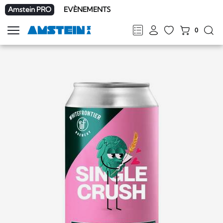
Amstein PRO
EVÈNEMENTS
0
Afficher
la
FR
DE
EN
IT
navigation