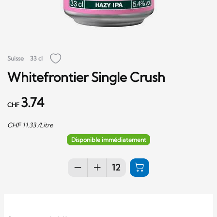
Suisse
33 cl
Whitefrontier Single Crush
3.74
CHF
CHF
11.33
/Litre
Disponible immédiatement