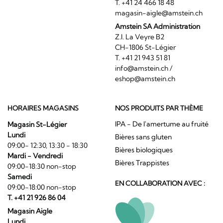
T. +41 24 466 18 48
magasin-aigle@amstein.ch
Amstein SA Administration
Z.I. La Veyre B2
CH-1806 St-Légier
T. +41 21 943 51 81
info@amstein.ch
/
eshop@amstein.ch
HORAIRES MAGASINS
NOS PRODUITS PAR THÈME
IPA - De l'amertume au fruité
Magasin St-Légier
Lundi
Bières sans gluten
09:00- 12:30, 13:30 - 18:30
Bières biologiques
Mardi - Vendredi
Bières Trappistes
09:00-18:30 non-stop
Samedi
EN COLLABORATION AVEC :
09:00-18:00 non-stop
T. +41 21 926 86 04
Magasin Aigle
Lundi