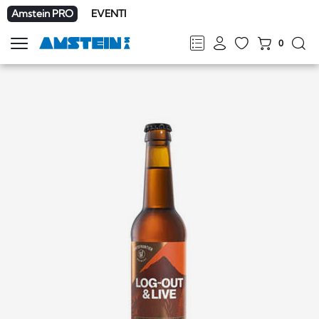
Amstein PRO
EVENTI
0
Mostra
la
FR
DE
EN
IT
navigazione