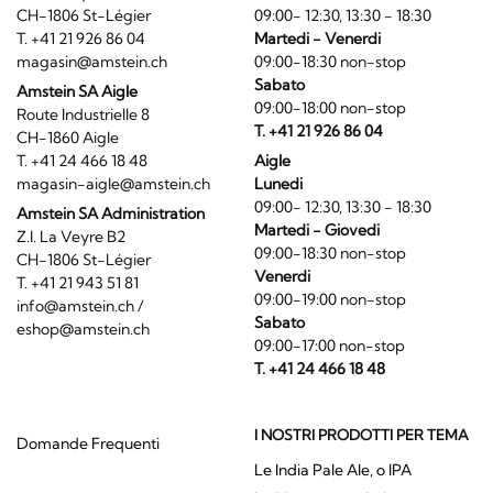
CH-1806 St-Légier
09:00- 12:30, 13:30 - 18:30
T. +41 21 926 86 04
Martedi - Venerdi
magasin@amstein.ch
09:00-18:30 non-stop
Sabato
Amstein SA Aigle
09:00-18:00 non-stop
Route Industrielle 8
T. +41 21 926 86 04
CH-1860 Aigle
T. +41 24 466 18 48
Aigle
magasin-aigle@amstein.ch
Lunedi
09:00- 12:30, 13:30 - 18:30
Amstein SA Administration
Martedi - Giovedi
Z.I. La Veyre B2
09:00-18:30 non-stop
CH-1806 St-Légier
Venerdi
T. +41 21 943 51 81
09:00-19:00 non-stop
info@amstein.ch
/
Sabato
eshop@amstein.ch
09:00-17:00 non-stop
T. +41 24 466 18 48
I NOSTRI PRODOTTI PER TEMA
Domande Frequenti
Le India Pale Ale, o IPA