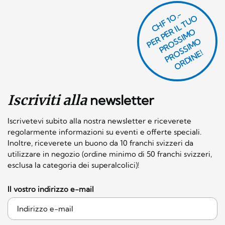
CHF 1O.-
P
R
P
E
R I
L
T
U
O
P
R
O
SI
M
P
R
S
SI
M
O
R
DI
N
O
E
S
O
O
E!
Iscriviti alla
newsletter
Iscrivetevi subito alla nostra newsletter e riceverete
regolarmente informazioni su eventi e offerte speciali.
Inoltre, riceverete un buono da 10 franchi svizzeri da
utilizzare in negozio (ordine minimo di 50 franchi svizzeri,
esclusa la categoria dei superalcolici)!
Il vostro indirizzo e-mail