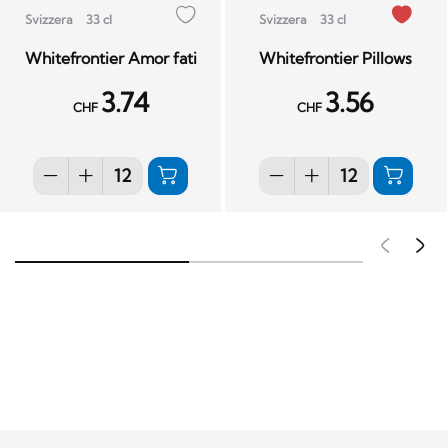
Svizzera
33 cl
Svizzera
33 cl
Whitefrontier Amor fati
Whitefrontier Pillows
3.74
3.56
CHF
CHF
Pré
S