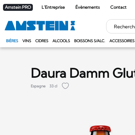
Amstein PRO
L'Entreprise
Évènements
Contact
Mots
clés
BIÈRES
VINS
CIDRES
ALCOOLS
BOISSONS S/ALC.
ACCESSOIRES
Daura Damm Glut
Espagne
33 cl