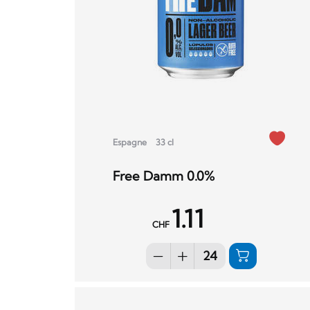
Espagne
33 cl
Free Damm 0.0%
1.11
CHF