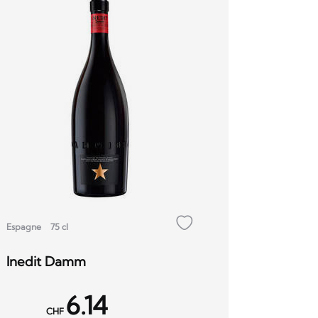
Espagne
75 cl
Inedit Damm
6.14
CHF