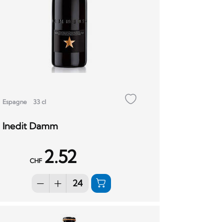
Espagne
33 cl
Inedit Damm
2.52
CHF