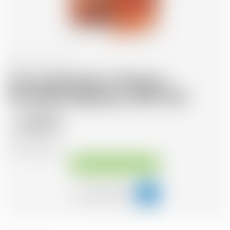
Ecosse
70 cl
Annandale Man O'Words
Founders Selection 2017 STR
123.79
CHF
CHF
176.84
/Litre
Disponible immédiatement