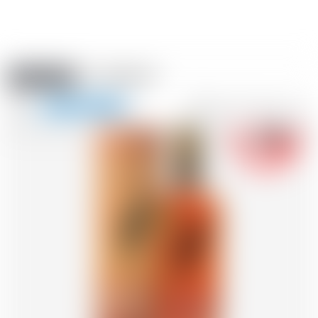
Amstein PRO
EVÈNEMENTS
0
Afficher
-18
la
FR
DE
EN
IT
navigation