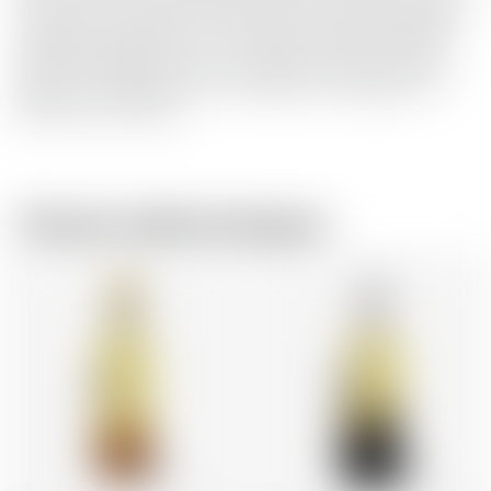
très bien à L'esprit Man O' Words non tourbé d'Annandale.
Il s'agit de la première version de STR à maturité Single
Malt d'Annandale. Notre co-fondateur, David Thomson, a
pensé qu'il s'agissait d'une merveilleux hommage à son
défunt ami, Jim Swan.
Chez le même brasseur