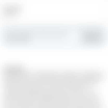
Alcool (%)
62.10 %
Faites sensation et créez votre carte
Ajouter
personnalisée
Description
SÉLECTION DES FONDATEURS 2017 MAN O' WORDS STR
(Rasé, grillé et re-calciné) Cask 321 SINGLE CASK-SINGLE
MALT 62.1% ABV 70cl Les STR sont d'anciens barriques
rouges de Bourgogne. Re-coopérant à l'aide d'un
processus secret développé par le Dr Jim Swan et Miguel
Martin en Espagne, ces STR Swan/Martin sont reconnus
pour produire un merveilleux caractère fruité qui convient