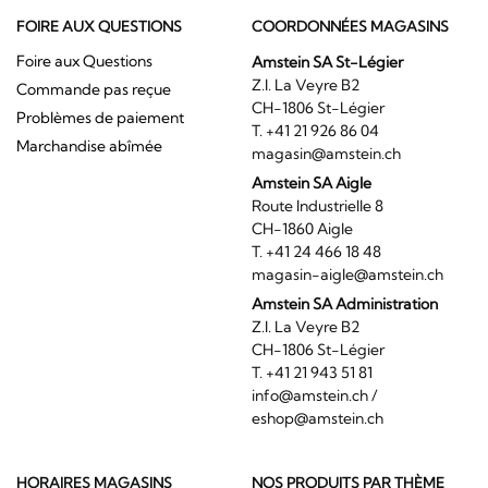
FOIRE AUX QUESTIONS
COORDONNÉES MAGASINS
Foire aux Questions
Amstein SA St-Légier
Z.I. La Veyre B2
Commande pas reçue
CH-1806 St-Légier
Problèmes de paiement
T. +41 21 926 86 04
Marchandise abîmée
magasin@amstein.ch
Amstein SA Aigle
Route Industrielle 8
CH-1860 Aigle
T. +41 24 466 18 48
magasin-aigle@amstein.ch
Amstein SA Administration
Z.I. La Veyre B2
CH-1806 St-Légier
T. +41 21 943 51 81
info@amstein.ch
/
eshop@amstein.ch
HORAIRES MAGASINS
NOS PRODUITS PAR THÈME