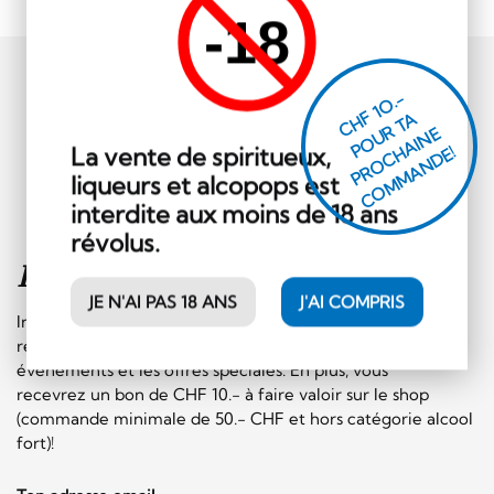
-18
CHF 1O.-
P
O
U
R
T
A
P
R
O
C
AI
N
C
O
M
M
A
N
D
E
La vente de spiritueux,
H
E!
liqueurs et alcopops est
interdite aux moins de 18 ans
révolus.
Inscription à la
newsletter
JE N'AI PAS 18 ANS
J'AI COMPRIS
Inscrivez-vous sans plus tarder à notre newsletter et
recevez régulièrement les informations sur les
événements et les offres spéciales. En plus, vous
recevrez un bon de CHF 10.- à faire valoir sur le shop
(commande minimale de 50.- CHF et hors catégorie alcool
fort)!