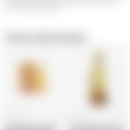
richesse qui complète le caractère moelleux et fruité de
Man O' Words d'Annandale.
Chez le même brasseur
Ecosse
70 cl
Ecosse
70 cl
Annandale Man O'Words
Annandale Man O'Words