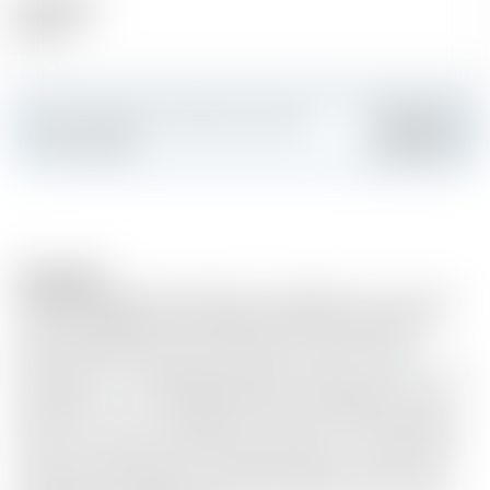
Alcool (%)
60.80 %
Faites sensation et créez votre carte
Ajouter
personnalisée
Description
SORTIE MILLESIME 2015 MAN O' WORDS Ex-sherry Butt
Cask 822 SINGLE CASK-SINGLE MALT 60,8% ABV 70cl
Mûri dans 500 litres d'ex-sherry butt, c'est le même
spiritueux non tourbé que Jim Murray décrit comme "...fait
sans défaut....". Issu de Miguel Martin en Espagne, le Cask
822 est un "bon" cul de sherry qui était en fait utilisé pour
faire mûrir du sherry (plutôt que du sherry- fût de chêne
vierge conditionné). Ce cul bien assaisonné confère une