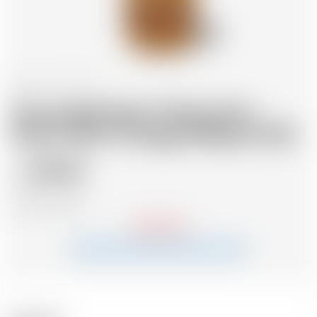
Ecosse
70 cl
Annandale Man O'Words Ex-
Sherry Butt Vintage Release 2015
103.45
CHF
CHF
147.79
/Litre
Indisponible
Me notifier quand le produit sera en stock