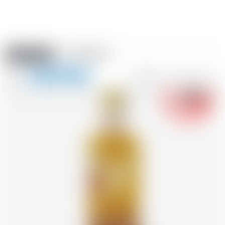
Amstein PRO
EVÈNEMENTS
0
Afficher
-18
la
FR
DE
EN
IT
navigation