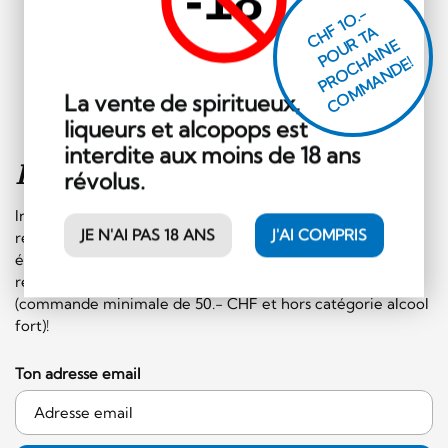
CHF 1O.-
P
O
U
R
T
A
P
R
O
C
AI
N
C
O
M
M
A
N
D
E
H
E!
La vente de spiritueux,
liqueurs et alcopops est
interdite aux moins de 18 ans
Inscription à la
newsletter
révolus.
Inscrivez-vous sans plus tarder à notre newsletter et
JE N'AI PAS 18 ANS
J'AI COMPRIS
recevez régulièrement les informations sur les
événements et les offres spéciales. En plus, vous
recevrez un bon de CHF 10.- à faire valoir sur le shop
(commande minimale de 50.- CHF et hors catégorie alcool
fort)!
Ton adresse email