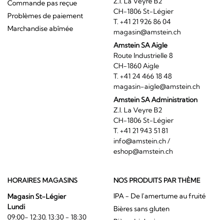
Z.I. La Veyre B2
Commande pas reçue
CH-1806 St-Légier
Problèmes de paiement
T. +41 21 926 86 04
Marchandise abîmée
magasin@amstein.ch
Amstein SA Aigle
Route Industrielle 8
CH-1860 Aigle
T. +41 24 466 18 48
magasin-aigle@amstein.ch
Amstein SA Administration
Z.I. La Veyre B2
CH-1806 St-Légier
T. +41 21 943 51 81
info@amstein.ch
/
eshop@amstein.ch
HORAIRES MAGASINS
NOS PRODUITS PAR THÈME
IPA - De l'amertume au fruité
Magasin St-Légier
Lundi
Bières sans gluten
09:00- 12:30, 13:30 - 18:30