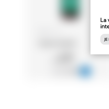
La 
int
Belgique
25 cl
JE
Grisette Triple Bio
2.71
CHF