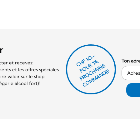
r
CHF 1O.-
Ton adre
P
O
U
R
T
A
P
R
O
C
AI
N
C
O
M
M
A
N
D
tter et recevez
E
nts et les offres spéciales.
H
E!
re valoir sur le shop
orie alcool fort)!