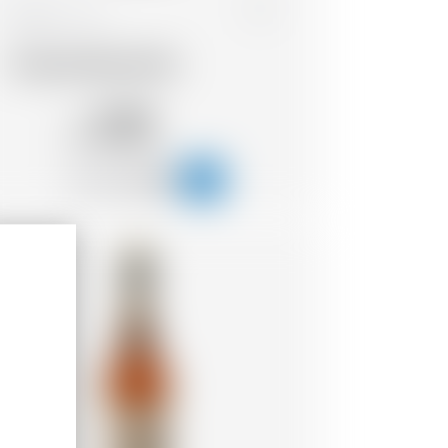
Belgique
25 cl
Grisette Blonde Bio
2.13
CHF