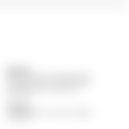
Remarques
Maturation 6 mois en fûts de Bourbon 1er
Remplissage. Edition Limitée 2018 - 9000
bouteilles Bouteilles sérigraphiées &
numérotées
Description
Triple distillation de notre Bière d’Abbaye
St-Feuillien.