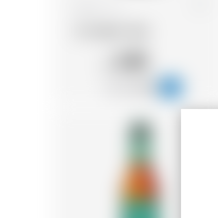
Belgique
33 cl
St-Feuillien Triple
3.08
CHF