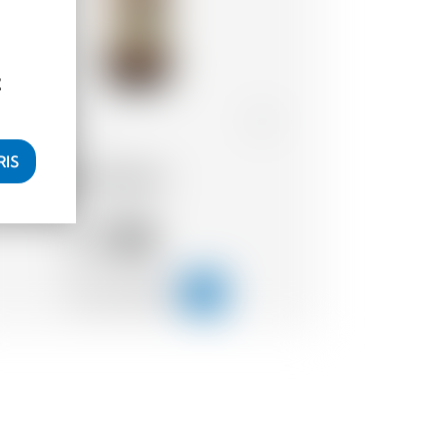
t
Belgique
75 cl
RIS
St-Feuillien Saison
7.38
CHF