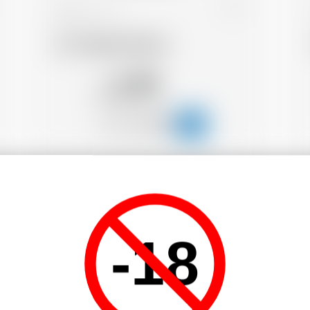
Belgique
33 cl
St-Feuillien Blonde
2.79
CHF
-18