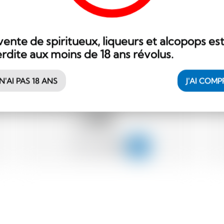
vente de spiritueux, liqueurs et alcopops es
erdite aux moins de 18 ans révolus.
Belgique
33 cl
 N'AI PAS 18 ANS
J'AI COMP
St-Feuillien Grand Cru
3.15
CHF