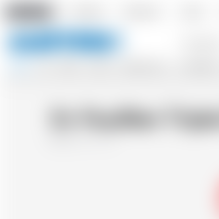
Amstein PRO
L'Entreprise
Évènements
Contact
Mots
clés
BIÈRES
VINS
CIDRES
ALCOOLS
BOISSONS S/ALC.
ACCESSOIRES
St-Feuillien Triple
Belgique
50 cl