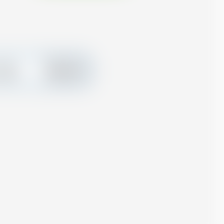
 créez
Ajouter
nalisée