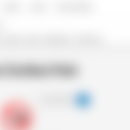
Cocktails
Livraison
Foire aux Questions
CADEAUX
SNACKS
PROMOTIONS %
VENTES FLASH
 Distilled Malt
-18