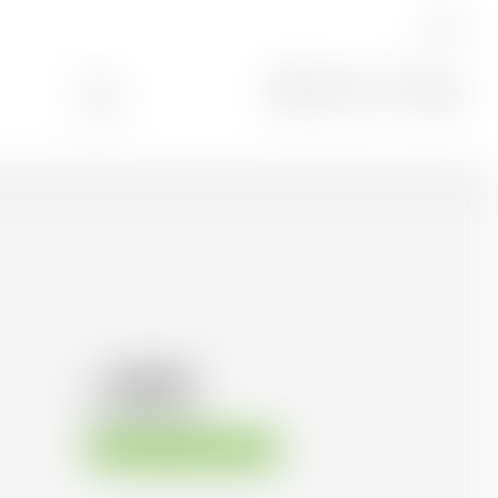
FR
Rechercher
0
86.30
CHF
CHF
172.60
/Litre
Disponible immédiatement