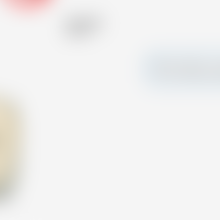
Alcool (%)
46.00 %
Faites sensation et
votre carte person