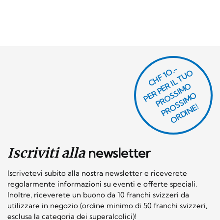
CHF 1O.-
P
R
P
E
R I
L
T
U
O
P
R
O
SI
M
P
R
S
SI
M
O
R
DI
N
O
E
S
O
O
E!
Iscriviti alla
newsletter
Iscrivetevi subito alla nostra newsletter e riceverete
regolarmente informazioni su eventi e offerte speciali.
Inoltre, riceverete un buono da 10 franchi svizzeri da
utilizzare in negozio (ordine minimo di 50 franchi svizzeri,
esclusa la categoria dei superalcolici)!