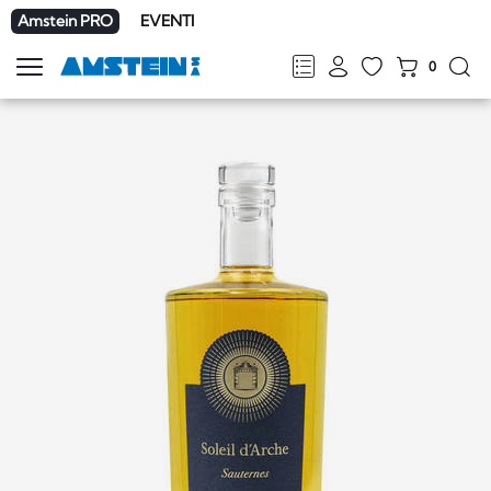
Amstein PRO
EVENTI
0
Mostra
la
FR
DE
EN
IT
navigazione