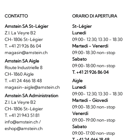
CONTATTO
ORARIO DI APERTURA
Amstein SA St-Légier
St-Légier
Z.I. La Veyre B2
Lunedi
CH-1806 St-Légier
09:00- 12:30, 13:30 - 18:30
T. +41 21 926 86 04
Martedi - Venerdi
magasin@amstein.ch
09:00-18:30 non-stop
Sabato
Amstein SA Aigle
09:00-18:00 non-stop
Route Industrielle 8
T. +41 21 926 86 04
CH-1860 Aigle
T. +41 24 466 18 48
Aigle
magasin-aigle@amstein.ch
Lunedi
09:00- 12:30, 13:30 - 18:30
Amstein SA Administration
Martedi - Giovedi
Z.I. La Veyre B2
09:00-18:30 non-stop
CH-1806 St-Légier
Venerdi
T. +41 21 943 51 81
09:00-19:00 non-stop
info@amstein.ch
/
Sabato
eshop@amstein.ch
09:00-17:00 non-stop
T. +41 24 466 18 48