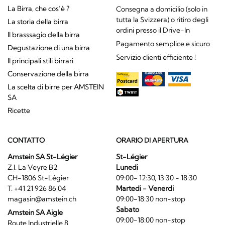
La Birra, che cos’è ?
Consegna a domicilio (solo in
tutta la Svizzera) o ritiro degli
La storia della birra
ordini presso il Drive-In
Il brasssagio della birra
Pagamento semplice e sicuro
Degustazione di una birra
Servizio clienti efficiente !
Il principali stili birrari
Conservazione della birra
La scelta di birre per AMSTEIN
SA
Ricette
CONTATTO
ORARIO DI APERTURA
Amstein SA St-Légier
St-Légier
Z.I. La Veyre B2
Lunedi
CH-1806 St-Légier
09:00- 12:30, 13:30 - 18:30
T. +41 21 926 86 04
Martedi - Venerdi
magasin@amstein.ch
09:00-18:30 non-stop
Sabato
Amstein SA Aigle
09:00-18:00 non-stop
Route Industrielle 8