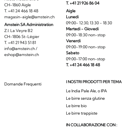
T. +41 21 926 86 04
CH-1860 Aigle
T. +41 24 466 18 48
Aigle
magasin-aigle@amstein.ch
Lunedi
09:00- 12:30, 13:30 - 18:30
Amstein SA Administration
Martedi - Giovedi
Z.I. La Veyre B2
09:00-18:30 non-stop
CH-1806 St-Légier
Venerdi
T. +41 21 943 51 81
09:00-19:00 non-stop
info@amstein.ch
/
Sabato
eshop@amstein.ch
09:00-17:00 non-stop
T. +41 24 466 18 48
I NOSTRI PRODOTTI PER TEMA
Domande Frequenti
Le India Pale Ale, o IPA
Le birre senza glutine
Le birre bio
Le birre trappiste
IN COLLABORAZIONE CON :