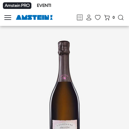
Amstein PRO
EVENTI
0
Mostra
la
FR
DE
EN
IT
navigazione