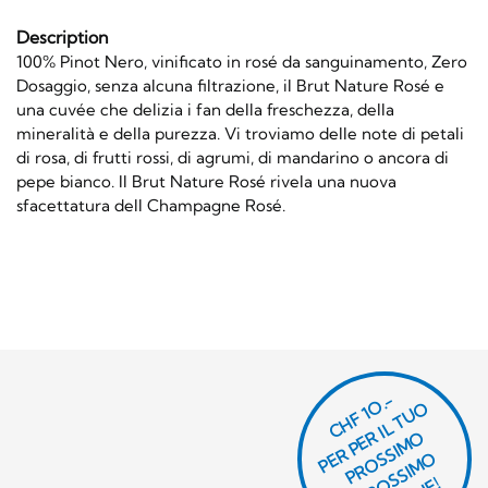
Description
100% Pinot Nero, vinificato in rosé da sanguinamento, Zero
Dosaggio, senza alcuna filtrazione, il Brut Nature Rosé e
una cuvée che delizia i fan della freschezza, della
mineralità e della purezza. Vi troviamo delle note di petali
di rosa, di frutti rossi, di agrumi, di mandarino o ancora di
pepe bianco. Il Brut Nature Rosé rivela una nuova
sfacettatura dell Champagne Rosé.
CHF 1O.-
P
R
P
E
R I
L
T
U
O
P
R
O
SI
M
P
R
S
SI
M
O
R
DI
N
O
E
S
O