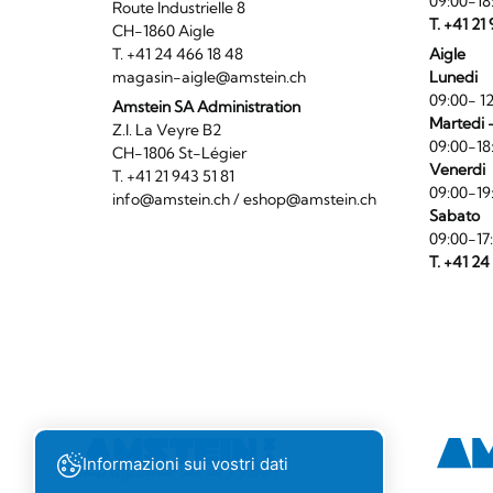
09:00-18
Route Industrielle 8
T. +41 21
CH-1860 Aigle
T. +41 24 466 18 48
Aigle
magasin-aigle@amstein.ch
Lunedi
09:00- 12
Amstein SA Administration
Martedi 
Z.I. La Veyre B2
09:00-18
CH-1806 St-Légier
Venerdi
T. +41 21 943 51 81
09:00-19
info@amstein.ch
/
eshop@amstein.ch
Sabato
09:00-17
T. +41 24
Informazioni sui vostri dati