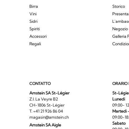
Birra
Storico
Vini
Presenta
Sidri
L'ambasci
Spiriti
Negozio 
Accessori
Galleria 
Regali
Condizio
CONTATTO
ORARIO 
Amstein SA St-Légier
St-Légie
Z.I. La Veyre B2
Lunedi
CH-1806 St-Légier
09:00- 12
T. +41 21 926 86 04
Martedi 
magasin@amstein.ch
09:00-18
Sabato
Amstein SA Aigle