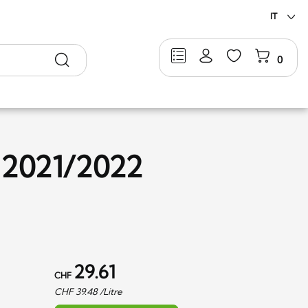
IT
Ricerca
0
 2021/2022
29.61
CHF
CHF
39.48
/Litre