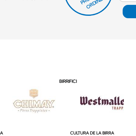
O
E!
BIRRIFICI
SA
CULTURA DE LA BIRRA