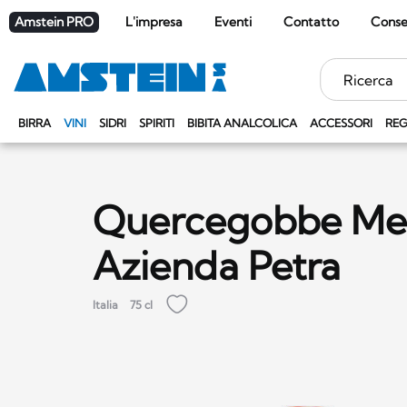
Amstein PRO
L'impresa
Eventi
Contatto
Cons
Parole
chiave
BIRRA
VINI
SIDRI
SPIRITI
BIBITA ANALCOLICA
ACCESSORI
REG
Quercegobbe Mer
Azienda Petra
Italia
75 cl