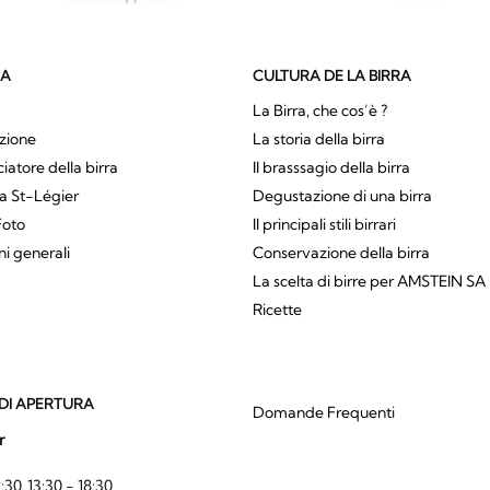
SA
CULTURA DE LA BIRRA
La Birra, che cos’è ?
zione
La storia della birra
atore della birra
Il brasssagio della birra
a St-Légier
Degustazione di una birra
Foto
Il principali stili birrari
ni generali
Conservazione della birra
La scelta di birre per AMSTEIN SA
Ricette
DI APERTURA
Domande Frequenti
r
:30, 13:30 - 18:30