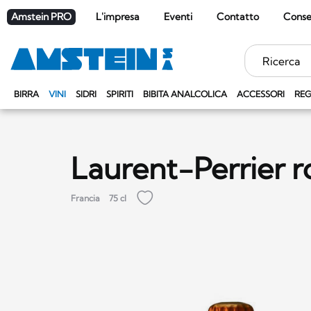
Amstein PRO
L'impresa
Eventi
Contatto
Cons
Parole
chiave
BIRRA
VINI
SIDRI
SPIRITI
BIBITA ANALCOLICA
ACCESSORI
REG
Laurent-Perrier r
Francia
75 cl