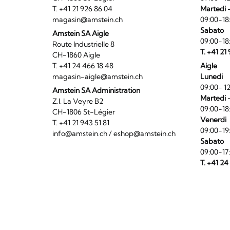
T. +41 21 926 86 04
Martedi 
magasin@amstein.ch
09:00-18
Sabato
Amstein SA Aigle
09:00-18
Route Industrielle 8
T. +41 21
CH-1860 Aigle
T. +41 24 466 18 48
Aigle
magasin-aigle@amstein.ch
Lunedi
09:00- 12
Amstein SA Administration
Martedi 
Z.I. La Veyre B2
09:00-18
CH-1806 St-Légier
Venerdi
T. +41 21 943 51 81
09:00-19
info@amstein.ch
/
eshop@amstein.ch
Sabato
09:00-17
T. +41 24