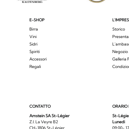
E-SHOP
L'IMPRE
Birra
Storico
Vini
Presenta
Sidri
L'ambasci
Spiriti
Negozio 
Accessori
Galleria 
Regali
Condizio
CONTATTO
ORARIO 
Amstein SA St-Légier
St-Légie
Z.I. La Veyre B2
Lunedi
CH-1806 St-Légier
09:00- 12