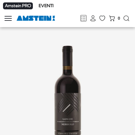
Amstein PRO
EVENTI
0
Mostra
la
FR
DE
EN
IT
navigazione