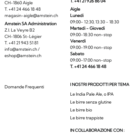
T. +41 21 926 86 04
CH-1860 Aigle
T. +41 24 466 18 48
Aigle
magasin-aigle@amstein.ch
Lunedi
09:00- 12:30, 13:30 - 18:30
Amstein SA Administration
Martedi - Giovedi
Z.I. La Veyre B2
09:00-18:30 non-stop
CH-1806 St-Légier
Venerdi
T. +41 21 943 51 81
09:00-19:00 non-stop
info@amstein.ch
/
Sabato
eshop@amstein.ch
09:00-17:00 non-stop
T. +41 24 466 18 48
I NOSTRI PRODOTTI PER TEMA
Domande Frequenti
Le India Pale Ale, o IPA
Le birre senza glutine
Le birre bio
Le birre trappiste
IN COLLABORAZIONE CON :