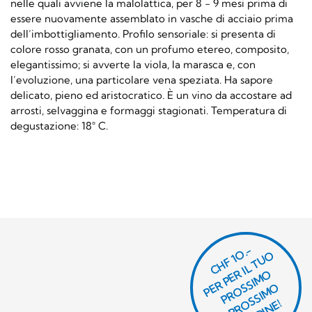
nelle quali avviene la malolattica, per 8 - 9 mesi prima di
essere nuovamente assemblato in vasche di acciaio prima
dell’imbottigliamento. Profilo sensoriale: si presenta di
colore rosso granata, con un profumo etereo, composito,
elegantissimo; si avverte la viola, la marasca e, con
l’evoluzione, una particolare vena speziata. Ha sapore
delicato, pieno ed aristocratico. È un vino da accostare ad
arrosti, selvaggina e formaggi stagionati. Temperatura di
degustazione: 18° C.
CHF 1O.-
P
R
P
E
R I
L
T
U
O
P
R
O
SI
M
P
R
S
SI
M
O
R
DI
N
O
E
S
O