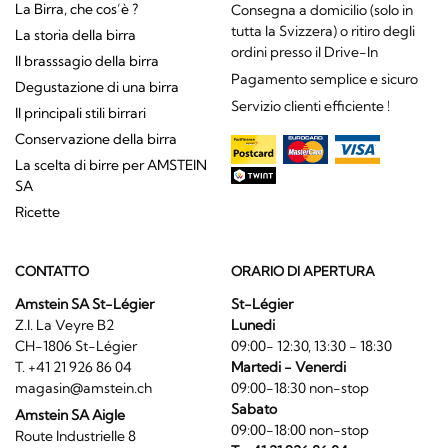
La Birra, che cos’è ?
Consegna a domicilio (solo in
tutta la Svizzera) o ritiro degli
La storia della birra
ordini presso il Drive-In
Il brasssagio della birra
Pagamento semplice e sicuro
Degustazione di una birra
Servizio clienti efficiente !
Il principali stili birrari
Conservazione della birra
La scelta di birre per AMSTEIN
SA
Ricette
CONTATTO
ORARIO DI APERTURA
Amstein SA St-Légier
St-Légier
Z.I. La Veyre B2
Lunedi
CH-1806 St-Légier
09:00- 12:30, 13:30 - 18:30
T. +41 21 926 86 04
Martedi - Venerdi
magasin@amstein.ch
09:00-18:30 non-stop
Sabato
Amstein SA Aigle
09:00-18:00 non-stop
Route Industrielle 8