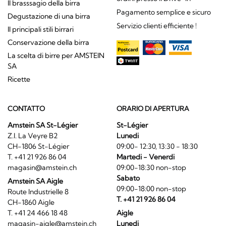
Il brasssagio della birra
Pagamento semplice e sicuro
Degustazione di una birra
Servizio clienti efficiente !
Il principali stili birrari
Conservazione della birra
La scelta di birre per AMSTEIN
SA
Ricette
CONTATTO
ORARIO DI APERTURA
Amstein SA St-Légier
St-Légier
Z.I. La Veyre B2
Lunedi
CH-1806 St-Légier
09:00- 12:30, 13:30 - 18:30
T. +41 21 926 86 04
Martedi - Venerdi
magasin@amstein.ch
09:00-18:30 non-stop
Sabato
Amstein SA Aigle
09:00-18:00 non-stop
Route Industrielle 8
T. +41 21 926 86 04
CH-1860 Aigle
T. +41 24 466 18 48
Aigle
magasin-aigle@amstein.ch
Lunedi