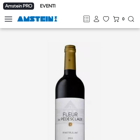
Amstein PRO
EVENTI
0
Mostra
la
FR
DE
EN
IT
navigazione