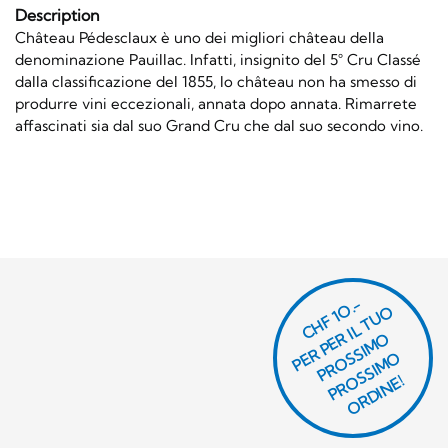
Description
Château Pédesclaux è uno dei migliori château della
denominazione Pauillac. Infatti, insignito del 5° Cru Classé
dalla classificazione del 1855, lo château non ha smesso di
produrre vini eccezionali, annata dopo annata. Rimarrete
affascinati sia dal suo Grand Cru che dal suo secondo vino.
CHF 1O.-
P
R
P
E
R I
L
T
U
O
P
R
O
SI
M
P
R
S
SI
M
O
R
DI
N
O
E
S
O
O
E!