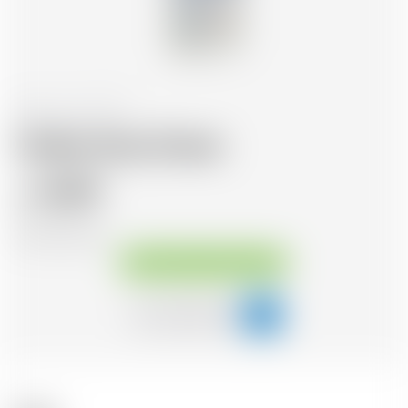
Francia
70 cl
Vodka Grey Goose
43.89
CHF
CHF
62.70
/Litre
Disponibile immediatamente