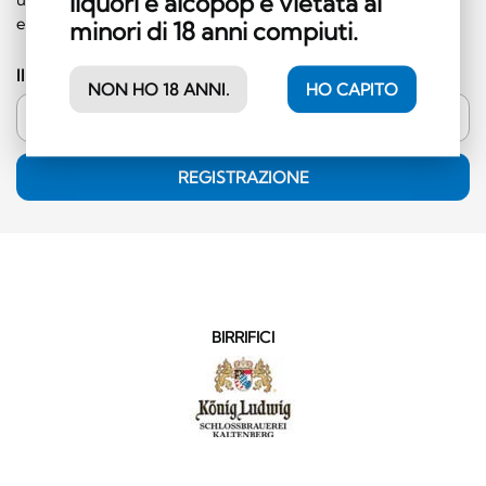
liquori e alcopop è vietata ai
esclusa la categoria dei superalcolici)!
minori di 18 anni compiuti.
Il vostro indirizzo e-mail
NON HO 18 ANNI.
HO CAPITO
REGISTRAZIONE
BIRRIFICI