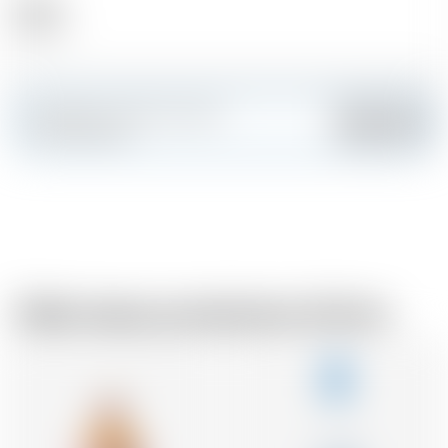
Alcool
40.00 %
Fai colpo e crea la tua carta
Aggiungere
personalizzata
Dallo stesso produttore di birra