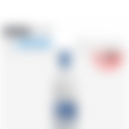
Amstein PRO
EVENTI
0
Mostra
-18
la
FR
DE
EN
IT
navigazione