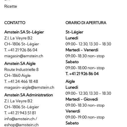
Ricette
CONTATTO
ORARIO DI APERTURA
Amstein SA St-Légier
St-Légier
Z.I. La Veyre B2
Lunedi
CH-1806 St-Légier
09:00- 12:30, 13:30 - 18:30
T. +41 21 926 86 04
Martedi - Venerdi
magasin@amstein.ch
09:00-18:30 non-stop
Sabato
Amstein SA Aigle
09:00-18:00 non-stop
Route Industrielle 8
T. +41 21 926 86 04
CH-1860 Aigle
T. +41 24 466 18 48
Aigle
magasin-aigle@amstein.ch
Lunedi
09:00- 12:30, 13:30 - 18:30
Amstein SA Administration
Martedi - Giovedi
Z.I. La Veyre B2
09:00-18:30 non-stop
CH-1806 St-Légier
Venerdi
T. +41 21 943 51 81
09:00-19:00 non-stop
info@amstein.ch
/
Sabato
eshop@amstein.ch