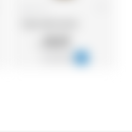
Svizzera
70 cl
Trojka Vodka Caramel
18.29
CHF