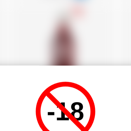
-18
-18
Svizzera
70 cl
M
Trojka Vodka Red