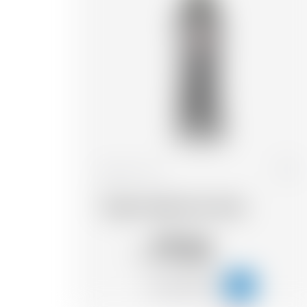
Svizzera
70 cl
Trojka Vodka Pure Grain
19.26
CHF