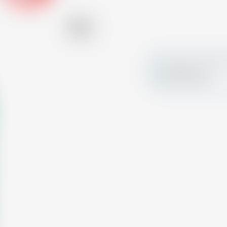
Alcool
17.00 %
Fai colpo e crea la 
personalizzata