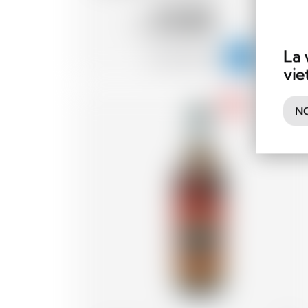
25.80
CHF
La 
vie
-18
NO