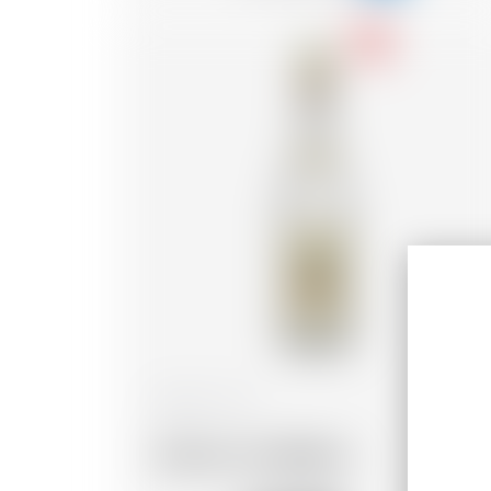
-18
Svizzera
70 cl
Abricot La Valadiere