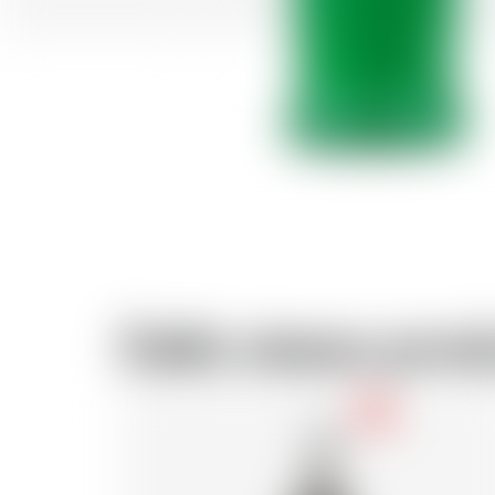
Dallo stesso prod
-18