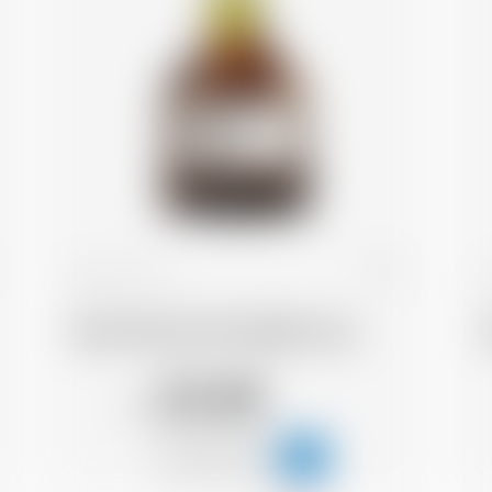
Francia
70 cl
Morin Père & Fils Vieille Prune
32.48
CHF