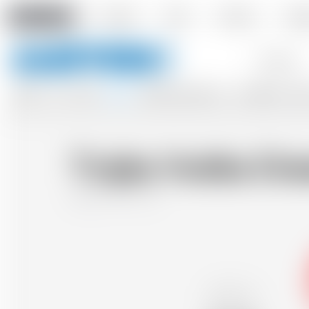
Amstein PRO
L'impresa
Eventi
Contatto
Cons
Parole
chiave
BIRRA
VINI
SIDRI
SPIRITI
BIBITA ANALCOLICA
ACCESSORI
REG
Trojka Vodka Gr
Svizzera
70 cl