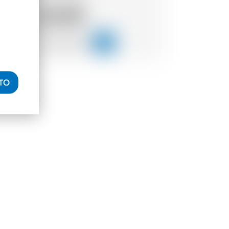
26.84
CHF
ITO