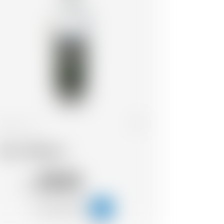
Svizzera
1.0 l
Kirsch Willisauer
28.82
CHF