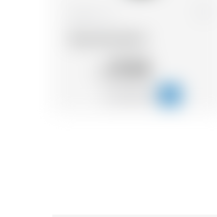
Giamaica
1.0 l
Rhum Ron Del Sol
21.54
CHF