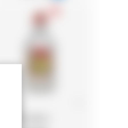
-18
essico
70 cl
Tequila Sierra Bianco