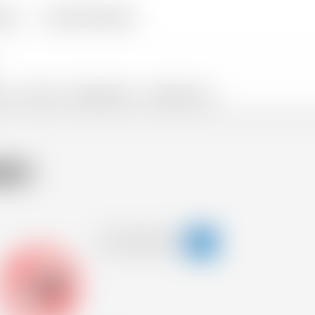
egna
Domande Frequenti
ALI
SNACKS
PROMOTIONS %
VENDITE FLASH
een
-18