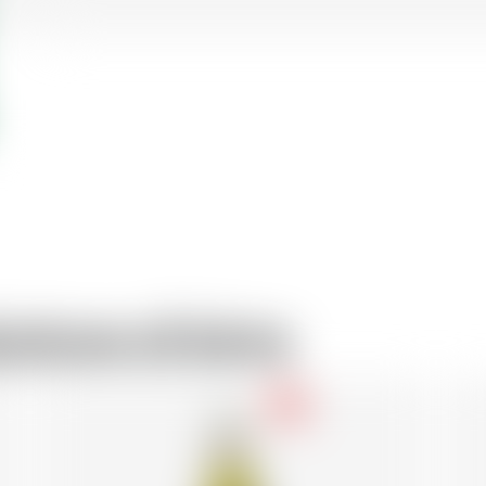
uttore di birra
-18