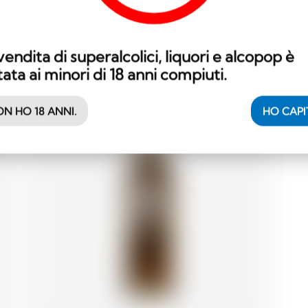
16.24
CHF
vendita di superalcolici, liquori e alcopop è
tata ai minori di 18 anni compiuti.
-18
N HO 18 ANNI.
HO CAP