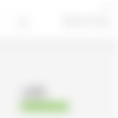
IT
Ricerca
0
16.43
CHF
CHF
23.47
/Litre
Disponibile immediatamente